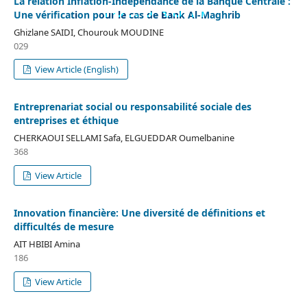
La relation Inflation-Indépendance de la Banque Centrale :
VOL. 3 NO 11
Une vérification pour le cas de Bank Al-Maghrib
(2022)
Ghizlane SAIDI, Chourouk MOUDINE
029
View Article (English)
Entreprenariat social ou responsabilité sociale des
entreprises et éthique
CHERKAOUI SELLAMI Safa, ELGUEDDAR Oumelbanine
368
View Article
Innovation financière: Une diversité de définitions et
difficultés de mesure
AIT HBIBI Amina
186
View Article