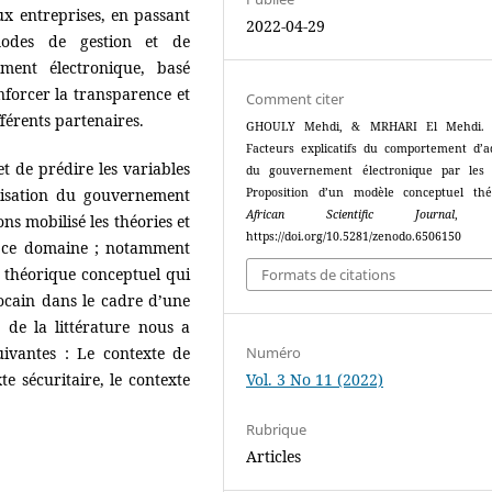
ux entreprises, en passant
2022-04-29
odes de gestion et de
ment électronique, basé
enforcer la transparence et
Comment citer
fférents partenaires.
GHOULY Mehdi, & MRHARI El Mehdi. (
Facteurs explicatifs du comportement d’a
 et de prédire les variables
du gouvernement électronique par les
ilisation du gouvernement
Proposition d’un modèle conceptuel thé
African Scientific Journal
ns mobilisé les théories et
https://doi.org/10.5281/zenodo.6506150
s ce domaine ; notamment
théorique conceptuel qui
Formats de citations
ocain dans le cadre d’une
 de la littérature nous a
uivantes : Le contexte de
Numéro
te sécuritaire, le contexte
Vol. 3 No 11 (2022)
Rubrique
Articles