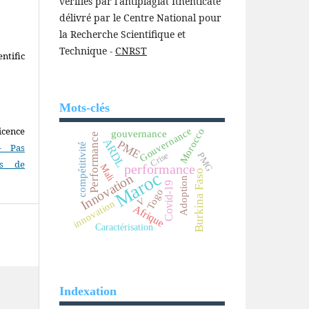
vérifiés par l'antiplagiat Ithenticate
délivré par le Centre National pour
la Recherche Scientifique et
Technique -
CNRST
ntific
Mots-clés
icence
Gouvernance
Morocco
gouvernance
Performance
ARDL
PME
compétitivité
- Pas
Crise
PMG
as de
performance
Mali
Burkina Faso
Maroc
Innovation
Adoption
Covid-19
Togo
V
innovation
Afrique
Caractérisation
Indexation