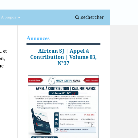
Se connecter
Rechercher
À propos
Annonces
African SJ | Appel à
n
, et
Contribution | Volume 03,
on,
N°37
ue