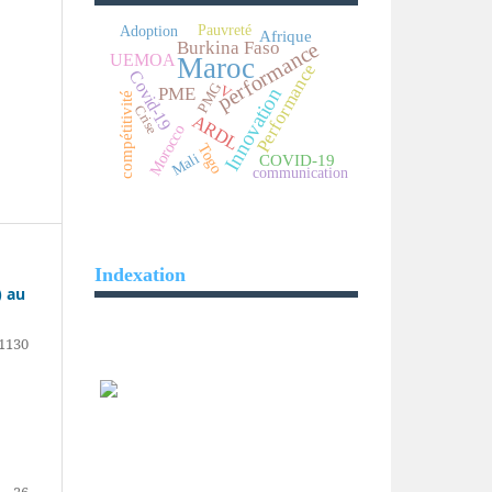
Pauvreté
Adoption
Afrique
performance
Burkina Faso
UEMOA
Maroc
Performance
Covid-19
PMG
V
Innovation
PME
compétitivité
Crise
ARDL
Morocco
Togo
Mali
COVID-19
communication
Indexation
) au
1130