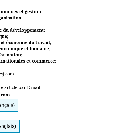
omiques et gestion ;
ganisation
;
e du développement
;
ique
;
et économie du travail
;
conomique et humaine
;
 formation
;
ernationales et commerce
;
rsj.com
e article par E-mail :
.com
ançais)
Anglais)