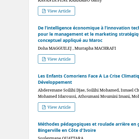
KAVANYA PENE KAHAMBO Gassy
View Article
De l’intelligence économique à l’innovation t
pour le management et le marketing stratégiq
conceptuel appliqué au Maroc
Doha MAGGUILEJ , Mustapha MACHRAFI
View Article
Les Enfants Comoriens Face A La Crise Climatiqu
Développement
Abderemane Soilihi Djae, Soilihi Mohamed, Ismael Ch
Mohamed Idaroussi, Athoumani Moumini Imani, Moha
View Article
Méthodes pédagogiques et roulade arrière en g
Bingerville en Côte d'Ivoire
Souleymane OUATTARA