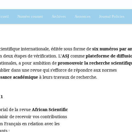
cueil
Numéro courant
Archives
Annonces
Journal Policies
cientifique internationale, éditée sous forme de
six numéros par a
 deux étapes de vérification. L’
ASJ
comme
plateforme de diffusi
ationales, a pour ambition de
promouvoir la recherche scientifiq
ublier dans une revue qui s’efforce de répondre aux normes
ssance académique
à leurs travaux de recherche.
11
orial de la revue
African Scientific
laisir de recevoir vos contributions
n Français en relation avec les
nts :