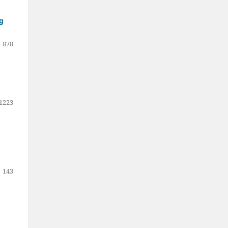
ng
878
1223
143