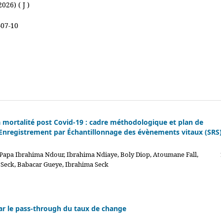
026) ( J )
-07-10
a mortalité post Covid-19 : cadre méthodologique et plan de
’Enregistrement par Échantillonnage des évènements vitaux (SRS
apa Ibrahima Ndour, Ibrahima Ndiaye, Boly Diop, Atoumane Fall,
Seck, Babacar Gueye, Ibrahima Seck
par le pass-through du taux de change