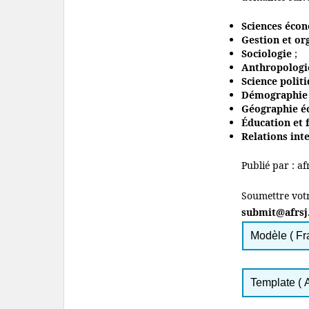
Sciences écon
Gestion et or
Sociologie
;
Anthropologi
Science polit
Démographie 
Géographie é
Éducation et
Relations int
Publié par : af
Soumettre votr
submit@afrsj
Modèle ( Fr
Template ( 