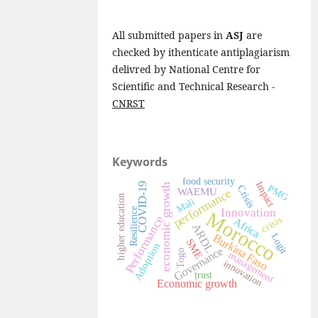
All submitted papers in
ASJ
are
checked by ithenticate antiplagiarism
delivred by National Centre for
Scientific and Technical Research -
CNRST
Keywords
food security
Impact
COVID-19
economic growth
Crisis
PMG
performance
WAEMU
higher education
Mali
Innovation
Resilience
Morocco
Performance
crisis
Africa
ARDL
Burkina Faso
Logit
SME
Adoption
Governance
Togo
management
innovation
trust
Economic growth