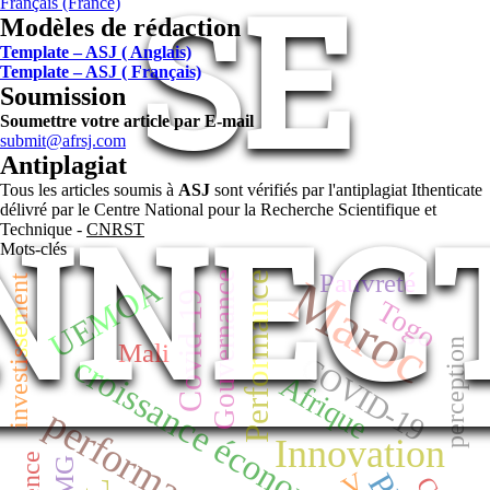
SE
Français (France)
Modèles de rédaction
Template – ASJ ( Anglais)
Template – ASJ ( Français)
Soumission
Soumettre votre article par E-mail
submit@afrsj.com
Antiplagiat
Tous les articles soumis à
ASJ
sont vérifiés par l'antiplagiat Ithenticate
NNEC
délivré par le Centre National pour la Recherche Scientifique et
Technique -
CNRST
Mots-clés
Pauvreté
Performance
Gouvernance
Maroc
UEMOA
investissement
Covid-19
Togo
perception
Mali
croissance économique
COVID-19
Afrique
performance
Innovation
PMG
V