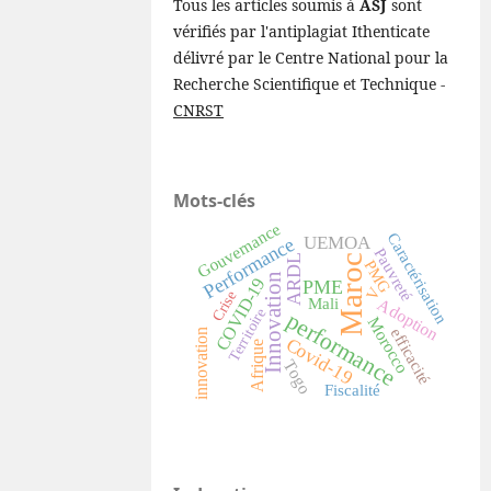
Tous les articles soumis à
ASJ
sont
vérifiés par l'antiplagiat Ithenticate
délivré par le Centre National pour la
Recherche Scientifique et Technique -
CNRST
Mots-clés
Gouvernance
Caractérisation
UEMOA
Performance
Pauvreté
Maroc
ARDL
PMG
Innovation
COVID-19
PME
V
Crise
Adoption
Mali
Territoire
performance
Morocco
efficacité
innovation
Covid-19
Afrique
Togo
Fiscalité