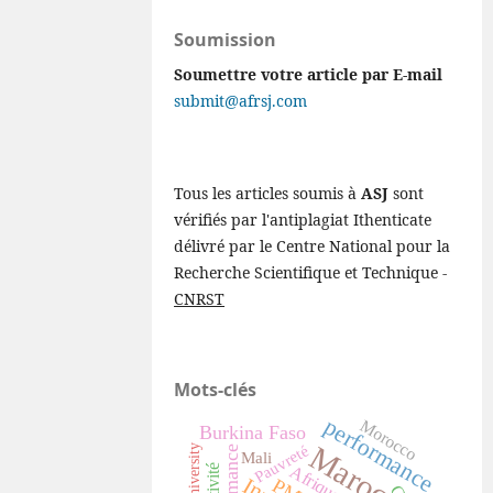
Soumission
Soumettre votre article par E-mail
submit@afrsj.com
Tous les articles soumis à
ASJ
sont
vérifiés par l'antiplagiat Ithenticate
délivré par le Centre National pour la
Recherche Scientifique et Technique -
CNRST
Mots-clés
performance
Morocco
Burkina Faso
Maroc
Pauvreté
University
Mali
Afrique