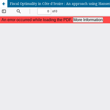
Fiscal Optimality in Côte d’Ivoire : An approach using Hanse