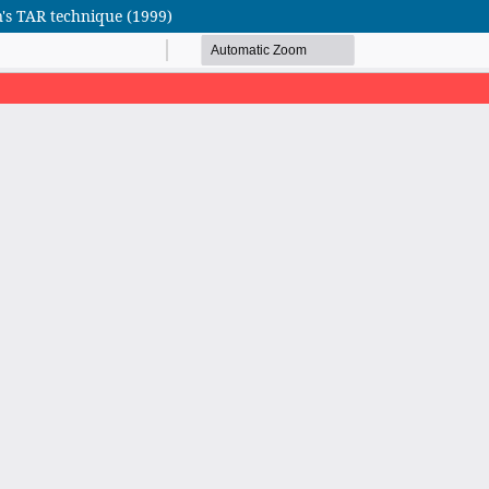
n's TAR technique (1999)
African Scientific Journal (ASJ)
ISSN : 2658-9311
African SJ © 2025 tous droits réservés. Developpé par
BestGest