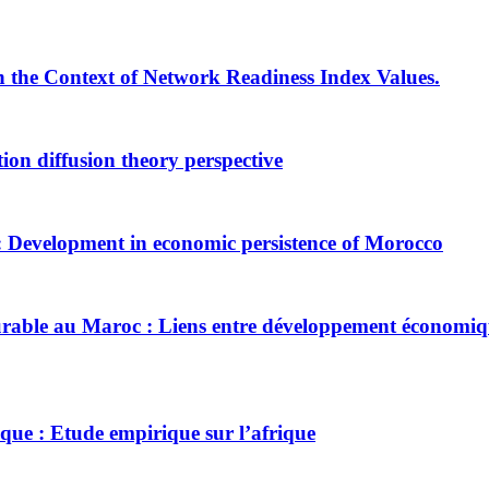
n the Context of Network Readiness Index Values.
ion diffusion theory perspective
9: Development in economic persistence of Morocco
able au Maroc : Liens entre développement économique
mique : Etude empirique sur l’afrique