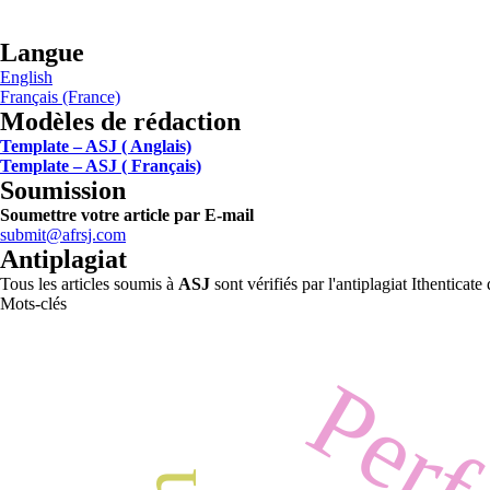
Langue
English
Français (France)
Modèles de rédaction
Template – ASJ ( Anglais)
Template – ASJ ( Français)
Soumission
Soumettre votre article par E-mail
submit@afrsj.com
Antiplagiat
Tous les articles soumis à
ASJ
sont vérifiés par l'antiplagiat Ithentica
Mots-clés