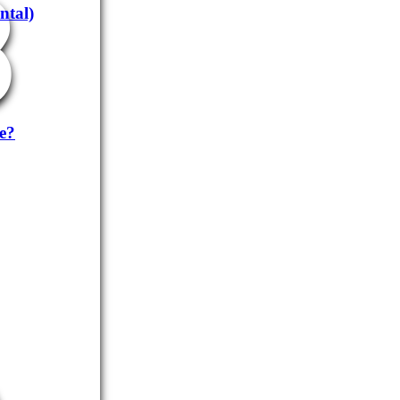
3
ntal)
e?