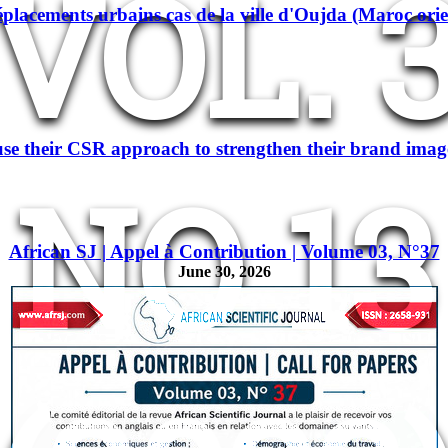
VOL. 
éplacements urbains cas de la ville d'Oujda (Maroc orie
e their CSR approach to strengthen their brand imag
NO 13
African SJ | Appel à Contribution | Volume 03, N°37
June 30, 2026