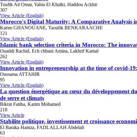
Toufik Ait Omar, Yahia El Khalki, Haddou Ackhir
307
View Article (English)
Morocco's Digital Maturity: A Comparative Analysis i
Karim GHANOUANE, Taoufik BENKARAACHE
121
View Article (English)
Islamic bank selection criteria in Morocco: The innovat
Ouaddi Rachid, Ech chbani Amina, Lakhrif Kamal
262
View Article (English)
Innovation in entrepreneurship at the time of covid-1
Oussama ATTAHIR
95
View Article (English)
La question énergétique au cœur du développement dur
de serre et climats
Bikrat Fatiha, Karim Mohamed
218
View Article
Stabilite politique, investissement et croissance econo
El Baraka Hamza, FADLALLAH Abdelali
63