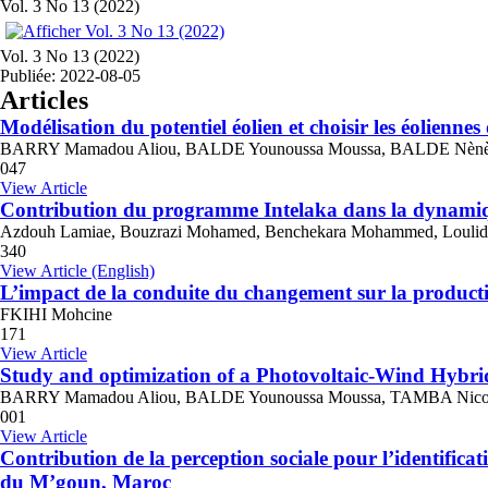
Vol. 3 No 13 (2022)
Vol. 3 No 13 (2022)
Publiée:
2022-08-05
Articles
Modélisation du potentiel éolien et choisir les éolienn
BARRY Mamadou Aliou, BALDE Younoussa Moussa, BALDE Nènè A
047
View Article
Contribution du programme Intelaka dans la dynamiqu
Azdouh Lamiae, Bouzrazi Mohamed, Benchekara Mohammed, Loulid
340
View Article (English)
L’impact de la conduite du changement sur la productiv
FKIHI Mohcine
171
View Article
Study and optimization of a Photovoltaic-Wind Hybr
BARRY Mamadou Aliou, BALDE Younoussa Moussa, TAMBA Nicol
001
View Article
Contribution de la perception sociale pour l’identifica
du M’goun, Maroc