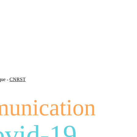
ique -
CNRST
unication
vid-19