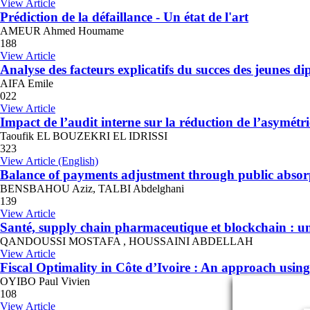
View Article
Prédiction de la défaillance - Un état de l'art
AMEUR Ahmed Houmame
188
View Article
Analyse des facteurs explicatifs du succes des jeunes d
AIFA Emile
022
View Article
Impact de l’audit interne sur la réduction de l’asymétr
Taoufik EL BOUZEKRI EL IDRISSI
323
View Article (English)
Balance of payments adjustment through public absor
BENSBAHOU Aziz, TALBI Abdelghani
139
View Article
Santé, supply chain pharmaceutique et blockchain : u
QANDOUSSI MOSTAFA , HOUSSAINI ABDELLAH
View Article
Fiscal Optimality in Côte d’Ivoire : An approach usi
OYIBO Paul Vivien
108
View Article