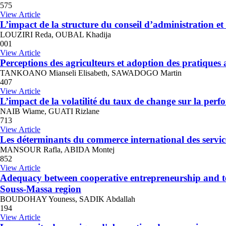
575
View Article
L’impact de la structure du conseil d’administration et
LOUZIRI Reda, OUBAL Khadija
001
View Article
Perceptions des agriculteurs et adoption des pratique
TANKOANO Mianseli Elisabeth, SAWADOGO Martin
407
View Article
L’impact de la volatilité du taux de change sur la perf
NAIB Wiame, GUATI Rizlane
713
View Article
Les déterminants du commerce international des service
MANSOUR Rafla, ABIDA Montej
852
View Article
Adequacy between cooperative entrepreneurship and terr
Souss-Massa region
BOUDOHAY Youness, SADIK Abdallah
194
View Article