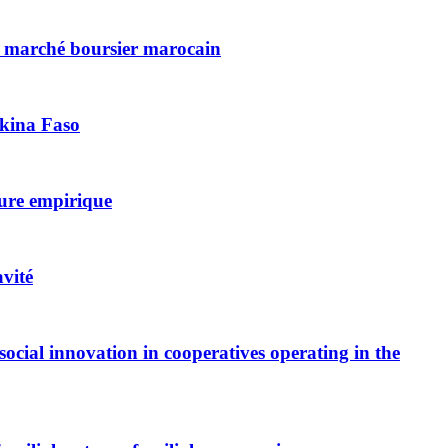
 du marché boursier marocain
rkina Faso
ture empirique
avité
ocial innovation in cooperatives operating in the