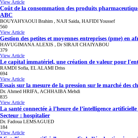
View Article
Coût de la consommation des produits pharmaceutiques 
ABC
BOUYAHYAOUI Brahim , NAJI Saida, HAFIDI Youssef
560
View Article
Gestion des petites et moyennes entreprises (pme) en af
HAVUGIMANA ALEXIS , Dr SIRAJI CHAIYABOU
379
View Article
Le capital immatériel, une création de valeur pour l'e
RAMDI Sofia, EL ALAMI Driss
694
View Article
Essais sur la mesure de la pression sur le marché des 
Dr. Ahmed HRIFA, ACHHAIBA Mehdi
835
View Article
La santé connectée à l’heure de l’intelligence artificielle
Secteur : hospitalier
Dr. Fadoua LEMSAGUED
184
View Article