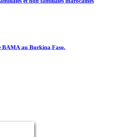
amiliales et non familiales marocaines
ne de BAMA au Burkina Faso.