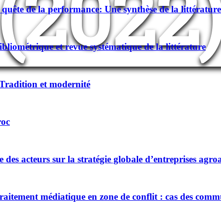
(2022
 quête de la performance: Une synthèse de la littérature
ibliométrique et revue systématique de la littérature
Tradition et modernité
roc
es acteurs sur la stratégie globale d’entreprises agr
raitement médiatique en zone de conflit : cas des com