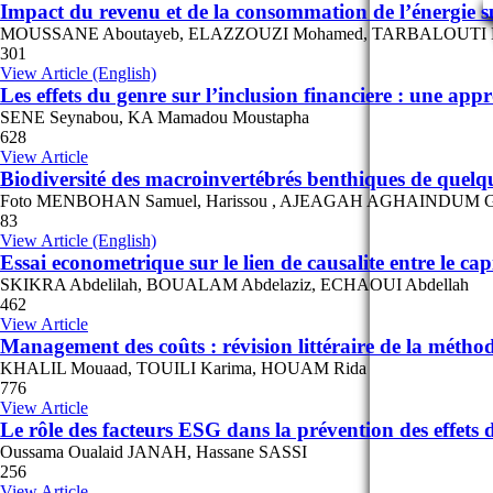
Impact du revenu et de la consommation de l’énergie s
MOUSSANE Aboutayeb, ELAZZOUZI Mohamed, TARBALOUTI Ess
301
View Article (English)
Les effets du genre sur l’inclusion financiere : une app
SENE Seynabou, KA Mamadou Moustapha
628
View Article
Biodiversité des macroinvertébrés benthiques de quelq
Foto MENBOHAN Samuel, Harissou , AJEAGAH AGHAINDUM G
83
View Article (English)
Essai econometrique sur le lien de causalite entre le c
SKIKRA Abdelilah, BOUALAM Abdelaziz, ECHAOUI Abdellah
462
View Article
Management des coûts : révision littéraire de la méthode
KHALIL Mouaad, TOUILI Karima, HOUAM Rida
776
View Article
Le rôle des facteurs ESG dans la prévention des effets 
Oussama Oualaid JANAH, Hassane SASSI
256
View Article