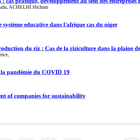
 cas pratique, développement au sein des entreprises f
uda, ACHELHI Hicham
e système educative dans l'afrique cas du niger
production du riz : Cas de la riziculture dans la plai
ice,
e à la pandémie du COVID 19
nt of companies for sustainability