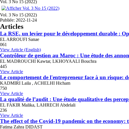
Vol. 3 No 15 (2022)
Vol. 3 No 15 (2022)
Publiée:
2022-11-24
Articles
La RSE, un levier pour le développement durable : Oppo
EL ARROUFI Sanae
061
View Article (English)
Contrôleur de gestion au Maroc : Une étude des annonc
EL MADROUCHI Kawtar, LKHOYAALI Bouchra
445
View Article
Le comportement de l'entrepreneur face à un risque: 
KADMIRI Laila , ACHELHI Hicham
750
View Article
La qualité de l’audit : Une étude qualitative des percep
EL FAKIR Malika, LAHRECH Abdelali
236
View Article
The effect of the Covid-19 pandemic on the economy: t
Fatima Zahra DIDAST