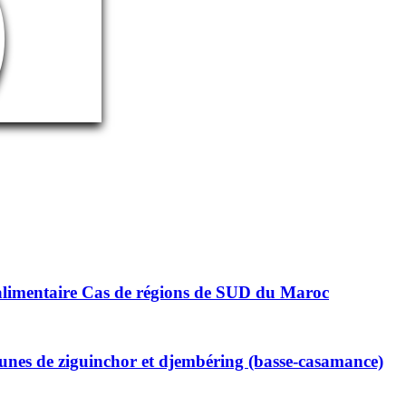
)
oalimentaire Cas de régions de SUD du Maroc
munes de ziguinchor et djembéring (basse-casamance)