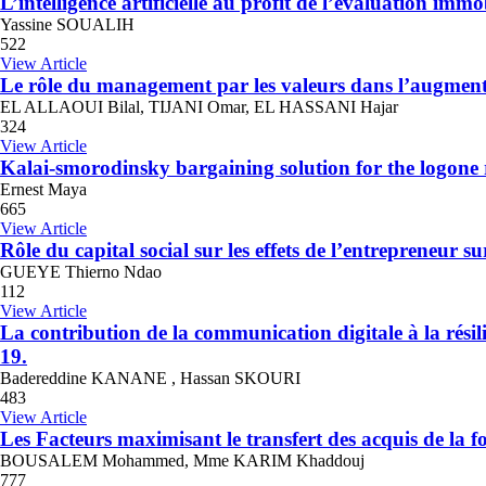
L’intelligence artificielle au profit de l’évaluation im
Yassine SOUALIH
522
View Article
Le rôle du management par les valeurs dans l’augmentat
EL ALLAOUI Bilal, TIJANI Omar, EL HASSANI Hajar
324
View Article
Kalai-smorodinsky bargaining solution for the logone r
Ernest Maya
665
View Article
Rôle du capital social sur les effets de l’entrepreneur
GUEYE Thierno Ndao
112
View Article
La contribution de la communication digitale à la résil
19.
Badereddine KANANE , Hassan SKOURI
483
View Article
Les Facteurs maximisant le transfert des acquis de la 
BOUSALEM Mohammed, Mme KARIM Khaddouj
777