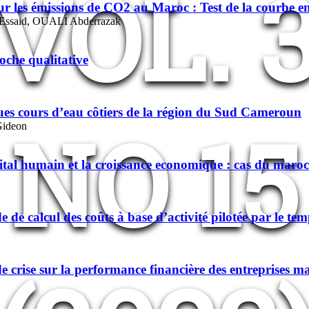
VOL. 
ur les émissions de CO2 au Maroc : Test de la courbe 
aid, OUALI Abderrazak
roche qualitative
ues cours d’eau côtiers de la région du Sud Cameroun
NO 15
ideon
apital humain et la croissance economique : cas du maroc
 de calcul des coûts à base d’activité pilotée par le te
de crise sur la performance financière des entreprises 