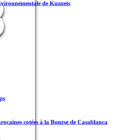
3
environnementale de Kuznets
mps
marocaines cotées à la Bourse de Casablanca