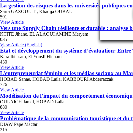
La gestion des risques dans les universités publiques en
Sarra GAZOULIT , Khadija OUBAL
591
View Article
Vers une Supply Chain résiliente et durable : analyse b
KTITE Jihane, EL ALAOUI AMINE Meryem
035
View Article (English)
État et développement du système d’évaluation: Entre 
Kara Ibtissam, El Yousfi Hicham
430
View Article
L’entrepreneuriat féminin et les médias sociaux au Ma
HOBAD Sanae, HOBAD Laila, KABBOURI Abderrazzak
726
View Article
Modélisation de l’impact du comportement économique d
OULAICH Jamal, HOBAD Laila
880
View Article
Problématique de la communication touristique et du t
DIAW Pape Mactar
215