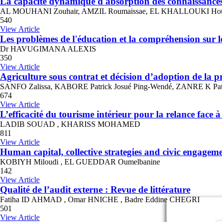
La capacite dynamique d'absorption des connaissances :
AL MOUHANI Zouhair, AMZIL Roumaissae, EL KHALLOUKI Ho
540
View Article
Les problèmes de l'éducation et la compréhension sur l
Dr HAVUGIMANA ALEXIS
350
View Article
Agriculture sous contrat et décision d’adoption de la 
SANFO Zalissa, KABORE Patrick Josué Ping-Wendé, ZANRE K Patr
674
View Article
L’efficacité du tourisme intérieur pour la relance fac
LADIB SOUAD , KHARISS MOHAMED
811
View Article
Human capital, collective strategies and civic engageme
KOBIYH Miloudi , EL GUEDDAR Oumelbanine
142
View Article
Qualité de l’audit externe : Revue de littérature
Fatiha ID AHMAD , Omar HNICHE , Badre Eddine CHEGRI
501
View Article