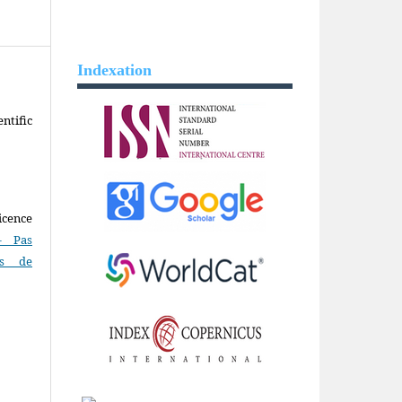
Indexation
ntific
icence
- Pas
as de