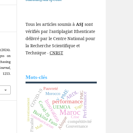
Tous les articles soumis à
ASJ
sont
vérifiés par l'antiplagiat Ithenticate
délivré par le Centre National pour
la Recherche Scientifique et
2024).
Technique -
CNRST
igns on
chasing
Journal
,
3.
Mots-clés
Pauvreté
COVID-19
PME
ARDL
PMG
Morocco
Performance
V
investissement
Innovation
performance
Covid-19
Togo
UEMOA
Maroc
Burkina Faso
communication
Crise
Afrique
Fiscalité
compétitivité
Mali
Gouvernance