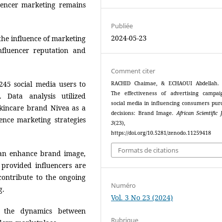
fluencer marketing remains
Publiée
2024-05-23
he influence of marketing
fluencer reputation and
Comment citer
245 social media users to
RACHID Chaimae, & ECHAOUI Abdellah. (
The effectiveness of advertising campa
. Data analysis utilized
social media in influencing consumers pur
e skincare brand Nivea as a
decisions: Brand Image.
African Scientific 
ence marketing strategies
3
(23), 125
https://doi.org/10.5281/zenodo.11259418
Formats de citations
can enhance brand image,
 provided influencers are
contribute to the ongoing
Numéro
g.
Vol. 3 No 23 (2024)
g the dynamics between
Rubrique