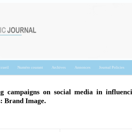
cueil
Numéro courant
Archives
Annonces
Journal Policies
ing campaigns on social media in influenc
s: Brand Image.