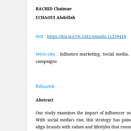
RACHID Chaimae
ECHAOUI Abdellah
DOI :
https://doi.org/10.5281/zenodo.11259418
Mots-clés :
Influence marketing, Social media,
campaigns
Résumé
Abstract
Our study examines the impact of influencer m
With social media's rise, this strategy has g
align brands with values and lifestyles that reso