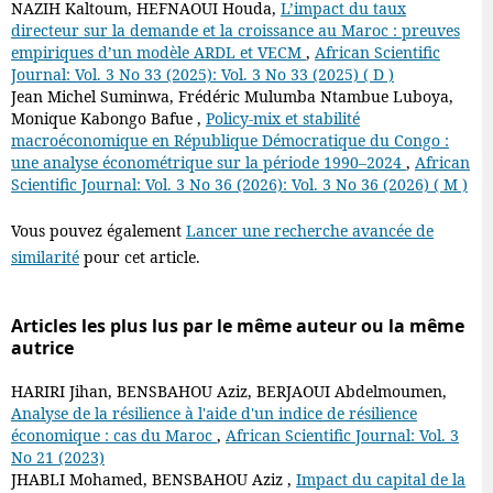
NAZIH Kaltoum, HEFNAOUI Houda,
L’impact du taux
directeur sur la demande et la croissance au Maroc : preuves
empiriques d’un modèle ARDL et VECM
,
African Scientific
Journal: Vol. 3 No 33 (2025): Vol. 3 No 33 (2025) ( D )
Jean Michel Suminwa, Frédéric Mulumba Ntambue Luboya,
Monique Kabongo Bafue ,
Policy-mix et stabilité
macroéconomique en République Démocratique du Congo :
une analyse économétrique sur la période 1990–2024
,
African
Scientific Journal: Vol. 3 No 36 (2026): Vol. 3 No 36 (2026) ( M )
Vous pouvez également
Lancer une recherche avancée de
similarité
pour cet article.
Articles les plus lus par le même auteur ou la même
autrice
HARIRI Jihan, BENSBAHOU Aziz, BERJAOUI Abdelmoumen,
Analyse de la résilience à l'aide d'un indice de résilience
économique : cas du Maroc
,
African Scientific Journal: Vol. 3
No 21 (2023)
JHABLI Mohamed, BENSBAHOU Aziz ,
Impact du capital de la