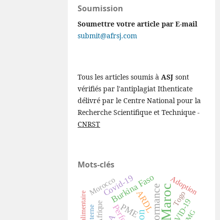
Soumission
Soumettre votre article par E-mail
submit@afrsj.com
Tous les articles soumis à
ASJ
sont
vérifiés par l'antiplagiat Ithenticate
délivré par le Centre National pour la
Recherche Scientifique et Technique -
CNRST
Mots-clés
Burkina Faso
Covid-19
Adoption
Morocco
Maroc
performance
ARDL
Togo
Sécurité alimentaire
COVID-19
Afrique
PME
PMG