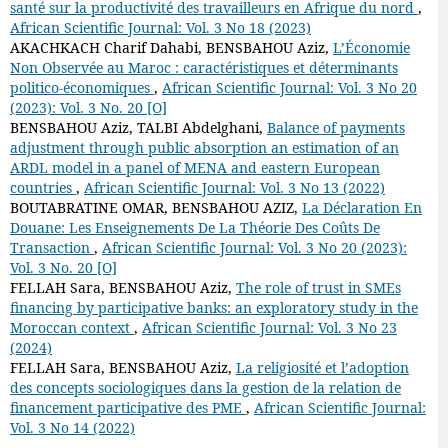
santé sur la productivité des travailleurs en Afrique du nord
,
African Scientific Journal: Vol. 3 No 18 (2023)
AKACHKACH Charif Dahabi, BENSBAHOU Aziz,
L’Économie
Non Observée au Maroc : caractéristiques et déterminants
politico-économiques
,
African Scientific Journal: Vol. 3 No 20
(2023): Vol. 3 No. 20 [O]
BENSBAHOU Aziz, TALBI Abdelghani,
Balance of payments
adjustment through public absorption an estimation of an
ARDL model in a panel of MENA and eastern European
countries
,
African Scientific Journal: Vol. 3 No 13 (2022)
BOUTABRATINE OMAR, BENSBAHOU AZIZ,
La Déclaration En
Douane: Les Enseignements De La Théorie Des Coûts De
Transaction
,
African Scientific Journal: Vol. 3 No 20 (2023):
Vol. 3 No. 20 [O]
FELLAH Sara, BENSBAHOU Aziz,
The role of trust in SMEs
financing by participative banks: an exploratory study in the
Moroccan context
,
African Scientific Journal: Vol. 3 No 23
(2024)
FELLAH Sara, BENSBAHOU Aziz,
La religiosité et l’adoption
des concepts sociologiques dans la gestion de la relation de
financement participative des PME
,
African Scientific Journal:
Vol. 3 No 14 (2022)