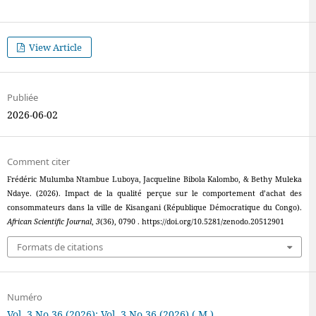
View Article
Publiée
2026-06-02
Comment citer
Frédéric Mulumba Ntambue Luboya, Jacqueline Bibola Kalombo, & Bethy Muleka
Ndaye. (2026). Impact de la qualité perçue sur le comportement d’achat des
consommateurs dans la ville de Kisangani (République Démocratique du Congo).
African Scientific Journal
,
3
(36), 0790 . https://doi.org/10.5281/zenodo.20512901
Formats de citations
Numéro
Vol. 3 No 36 (2026): Vol. 3 No 36 (2026) ( M )