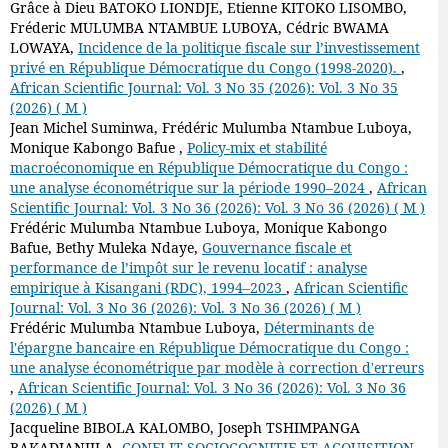
Grâce à Dieu BATOKO LIONDJE, Etienne KITOKO LISOMBO,
Fréderic MULUMBA NTAMBUE LUBOYA, Cédric BWAMA
LOWAYA,
Incidence de la politique fiscale sur l’investissement
privé en République Démocratique du Congo (1998-2020).
,
African Scientific Journal: Vol. 3 No 35 (2026): Vol. 3 No 35
(2026) ( M )
Jean Michel Suminwa, Frédéric Mulumba Ntambue Luboya,
Monique Kabongo Bafue ,
Policy-mix et stabilité
macroéconomique en République Démocratique du Congo :
une analyse économétrique sur la période 1990–2024
,
African
Scientific Journal: Vol. 3 No 36 (2026): Vol. 3 No 36 (2026) ( M )
Frédéric Mulumba Ntambue Luboya, Monique Kabongo
Bafue, Bethy Muleka Ndaye,
Gouvernance fiscale et
performance de l’impôt sur le revenu locatif : analyse
empirique à Kisangani (RDC), 1994–2023
,
African Scientific
Journal: Vol. 3 No 36 (2026): Vol. 3 No 36 (2026) ( M )
Frédéric Mulumba Ntambue Luboya,
Déterminants de
l'épargne bancaire en République Démocratique du Congo :
une analyse économétrique par modèle à correction d'erreurs
,
African Scientific Journal: Vol. 3 No 36 (2026): Vol. 3 No 36
(2026) ( M )
Jacqueline BIBOLA KALOMBO, Joseph TSHIMPANGA
BAKADIANJILA,
CONFLIT SOCIOCOGNITIF ET ACQUISITION