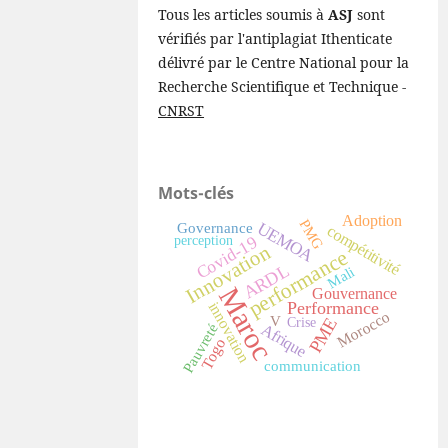
Tous les articles soumis à
ASJ
sont
vérifiés par l'antiplagiat Ithenticate
délivré par le Centre National pour la
Recherche Scientifique et Technique -
CNRST
Mots-clés
Adoption
PMG
UEMOA
Governance
compétitivité
Covid-19
perception
Innovation
performance
ARDL
Mali
Maroc
Gouvernance
Performance
innovation
Morocco
V
PME
Crise
Afrique
Pauvreté
Togo
communication