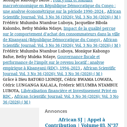
macroéconomique en République Démocratique du Congo :
une analyse économétrique sur la période 1990–2024
,
African
Scientific Journal: Vol. 3 No 36 (2026): Vol. 3 No 36 (2026) ( M )
Frédéric Mulumba Ntambue Luboya, Jacqueline Bibola
Kalombo, Bethy Muleka Ndaye,
Impact de la qualité perçue
sur le comportement d’achat des consommateurs dans la ville
de Kisangani (République Démocratique du Congo)
,
African
Scientific Journal: Vol. 3 No 36 (2026): Vol. 3 No 36 (2026) ( M )
Frédéric Mulumba Ntambue Luboya, Monique Kabongo
Bafue, Bethy Muleka Ndaye,
Gouvernance fiscale et
performance de l’impôt sur le revenu locatif : analyse
empirique à Kisangani (RDC), 1994–2023
,
African Scientific
Journal: Vol. 3 No 36 (2026): Vol. 3 No 36 (2026) ( M )
Grâce à Dieu BATOKO LIONDJE, Cédric BWAMA LOWAYA,
Cédric LUNGANGA KALALA, Fréderic MULUMBA NTAMBUE
LUBOYA,
Libéralisation financière et Investissement Privé en
RDC
,
African Scientific Journal: Vol. 3 No 36 (2026): Vol. 3 No
36 (2026) ( M )
Annonces
African SJ | Appel à
Contribution | Volume 03, N°37