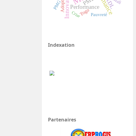
Innovation
ARDL
Adoption
PME
Mali
PMG
Performance
Togo
Crise
Pauvreté
Indexation
Partenaires