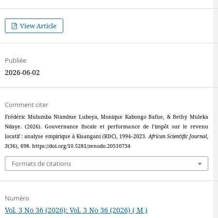
View Article
Publiée
2026-06-02
Comment citer
Frédéric Mulumba Ntambue Luboya, Monique Kabongo Bafue, & Bethy Muleka
Ndaye. (2026). Gouvernance fiscale et performance de l’impôt sur le revenu
locatif : analyse empirique à Kisangani (RDC), 1994–2023.
African Scientific Journal
,
3
(36), 698. https://doi.org/10.5281/zenodo.20510734
Formats de citations
Numéro
Vol. 3 No 36 (2026): Vol. 3 No 36 (2026) ( M )