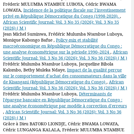
Fréderic MULUMBA NTAMBUE LUBOYA, Cédric BWAMA
LOWAYA,
Incidence de la politique fiscale sur l’investissement
privé en République Démocratique du Congo (1998-2020).
,
African Scientific Journal: Vol. 3 No 35 (2026): Vol. 3 No 35
(2026) ( M )
Jean Michel Suminwa, Frédéric Mulumba Ntambue Luboya,
Monique Kabongo Bafue ,
Policy-mix et stabilité
macroéconomique en République Démocratique du Congo :
une analyse économétrique sur la période 1990–2024
,
African
Scientific Journal: Vol. 3 No 36 (2026): Vol. 3 No 36 (2026) ( M )
Frédéric Mulumba Ntambue Luboya, Jacqueline Bibola
Kalombo, Bethy Muleka Ndaye,
Impact de la qualité perçue
sur le comportement d’achat des consommateurs dans la ville
de Kisangani (République Démocratique du Congo)
,
African
Scientific Journal: Vol. 3 No 36 (2026): Vol. 3 No 36 (2026) ( M )
Frédéric Mulumba Ntambue Luboya,
Déterminants de
l'épargne bancaire en République Démocratique du Congo :
une analyse économétrique par modèle à correction d'erreurs
,
African Scientific Journal: Vol. 3 No 36 (2026): Vol. 3 No 36
(2026) ( M )
Grâce à Dieu BATOKO LIONDJE, Cédric BWAMA LOWAYA,
Cédric LUNGANGA KALALA, Fréderic MULUMBA NTAMBUE