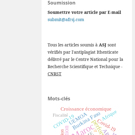
Soumission
Soumettre votre article par E-mail
submit@afrsj.com
Tous les articles soumis à
ASJ
sont
vérifiés par l'antiplagiat Ithenticate
délivré par le Centre National pour la
Recherche Scientifique et Technique -
CNRST
Mots-clés
Croissance économique
Afrique
Burkina Faso
UEMOA
Fiscalité
COVID-19
Covid-19
performance
Maroc
V