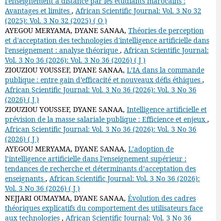
l’enseignement à distance par les étudiants marocains :
Avantages et limites
,
African Scientific Journal: Vol. 3 No 32
(2025): Vol. 3 No 32 (2025) ( O )
AYEGOU MERYAMA, DYANE SANAA,
Théories de perception
et d'acceptation des technologies d'intelligence artificielle dans
l’enseignement : analyse théorique
,
African Scientific Journal:
Vol. 3 No 36 (2026): Vol. 3 No 36 (2026) ( J )
ZIOUZIOU YOUSSEF, DYANE SANAA,
L’IA dans la commande
publique : entre gain d’efficacité et nouveaux défis éthiques
,
African Scientific Journal: Vol. 3 No 36 (2026): Vol. 3 No 36
(2026) ( J )
ZIOUZIOU YOUSSEF, DYANE SANAA,
Intelligence artificielle et
prévision de la masse salariale publique : Efficience et enjeux
,
African Scientific Journal: Vol. 3 No 36 (2026): Vol. 3 No 36
(2026) ( J )
AYEGOU MERYAMA, DYANE SANAA,
L’adoption de
l’intelligence artificielle dans l’enseignement supérieur :
tendances de recherche et déterminants d’acceptation des
enseignants
,
African Scientific Journal: Vol. 3 No 36 (2026):
Vol. 3 No 36 (2026) ( J )
NEJJARI OUMAYMA, DYANE SANAA,
Évolution des cadres
théoriques explicatifs du comportement des utilisateurs face
aux technologies
,
African Scientific Journal: Vol. 3 No 36