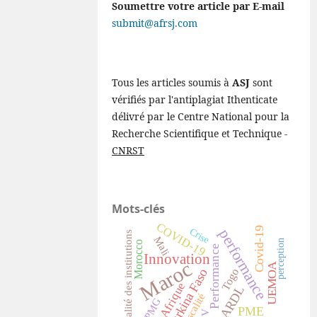
Soumettre votre article par E-mail
submit@afrsj.com
Tous les articles soumis à
ASJ
sont
vérifiés par l'antiplagiat Ithenticate
délivré par le Centre National pour la
Recherche Scientifique et Technique -
CNRST
Mots-clés
COVID-19
Covid-19
Crise
performance
qualité des institutions
Mali
perception
Morocco
Performance
Innovation
Maroc
UEMOA
Togo
Burkina Faso
Afrique
ARDL
Fiscalité
PMG
PME
V