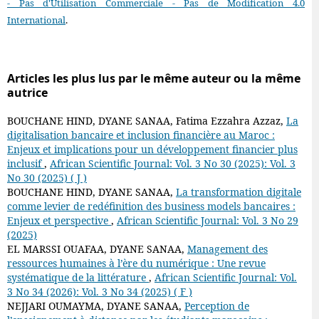
- Pas d'Utilisation Commerciale - Pas de Modification 4.0
International
.
Articles les plus lus par le même auteur ou la même
autrice
BOUCHANE HIND, DYANE SANAA, Fatima Ezzahra Azzaz,
La
digitalisation bancaire et inclusion financière au Maroc :
Enjeux et implications pour un développement financier plus
inclusif
,
African Scientific Journal: Vol. 3 No 30 (2025): Vol. 3
No 30 (2025) ( J )
BOUCHANE HIND, DYANE SANAA,
La transformation digitale
comme levier de redéfinition des business models bancaires :
Enjeux et perspective
,
African Scientific Journal: Vol. 3 No 29
(2025)
EL MARSSI OUAFAA, DYANE SANAA,
Management des
ressources humaines à l’ère du numérique : Une revue
systématique de la littérature
,
African Scientific Journal: Vol.
3 No 34 (2026): Vol. 3 No 34 (2025) ( F )
NEJJARI OUMAYMA, DYANE SANAA,
Perception de