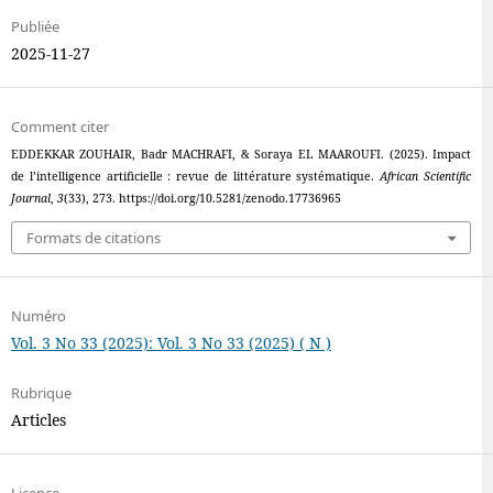
Publiée
2025-11-27
Comment citer
EDDEKKAR ZOUHAIR, Badr MACHRAFI, & Soraya EL MAAROUFI. (2025). Impact
de l’intelligence artificielle : revue de littérature systématique.
African Scientific
Journal
,
3
(33), 273. https://doi.org/10.5281/zenodo.17736965
Formats de citations
Numéro
Vol. 3 No 33 (2025): Vol. 3 No 33 (2025) ( N )
Rubrique
Articles
Licence