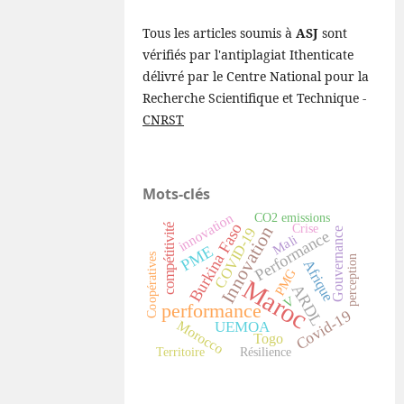
Tous les articles soumis à
ASJ
sont
vérifiés par l'antiplagiat Ithenticate
délivré par le Centre National pour la
Recherche Scientifique et Technique -
CNRST
Mots-clés
innovation
CO2 emissions
Burkina Faso
compétitivité
Innovation
Crise
COVID-19
Gouvernance
Performance
Mali
PME
Coopératives
perception
Afrique
PMG
Maroc
ARDL
V
performance
Covid-19
Morocco
UEMOA
Togo
Territoire
Résilience