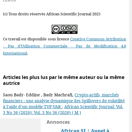
(c) Tous droits réservés African Scientific Journal 2025
Ce travail est disponible sous licence
Creative Commons Attribution
- Pas d'Utilisation Commerciale - Pas de Modification 4.0
International
.
Articles les plus lus par le même auteur ou la même
autrice
Saou Badr- Eddine , Badr Machrafi,
Crypto-actifs, marchés
financiers : une analyse dynamique des Spillovers de volatilité
à l’aide d’un modèle TVP-VAR
,
African Scientific Journal: Vol.
3 No 36 (2026): Vol. 3 No 36 (2026) ( M )
Annonces
African SJ | Appel à