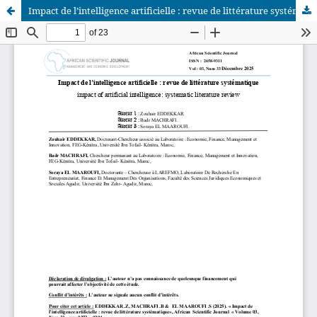
Impact de l’intelligence artificielle : revue de littérature systématique
African Scientific Journal (ASJ)
ISSN : 2658-9311
African SJ © 2025 tous droits réservés. Developpé par
BestGest