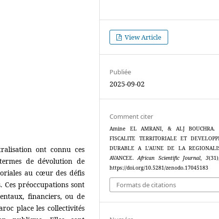
View Article
Publiée
2025-09-02
Comment citer
Amine EL AMRANI, & ALJ BOUCHRA. (
FISCALITE TERRITORIALE ET DEVELOP
ralisation ont connu ces
DURABLE A L’AUNE DE LA REGIONALI
AVANCEE.
African Scientific Journal
,
3
(31)
termes de dévolution de
https://doi.org/10.5281/zenodo.17045183
itoriales au cœur des défis
. Ces préoccupations sont
Formats de citations
entaux, financiers, ou de
roc place les collectivités