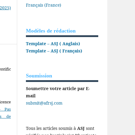
Français (France)
(2025)
Modèles de rédaction
Template – ASJ ( Anglais)
Template – ASJ ( Français)
ntific
Soumission
Soumettre votre article par E-
mail
icence
submit@afrsj.com
- Pas
as de
Tous les articles soumis à
ASJ
sont