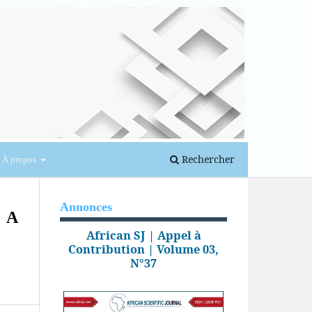
Se connecter
Rechercher
À propos
Annonces
 A
African SJ | Appel à
Contribution | Volume 03,
N°37