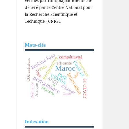
vérifiés par l'antiplagiat Ithenticate
délivré par le Centre National pour
la Recherche Scientifique et
Technique -
CNRST
Mots-clés
Burkina Faso
compétitivité
Performance
CO2 emissions
Governance
Covid-19
efficacité
PMG
Maroc
Togo
Mali
Innovation
PME
UEMOA
performance
ARDL
COVID-19
Résilience
Afrique
Adoption
V
Morocco
Crise
Indexation