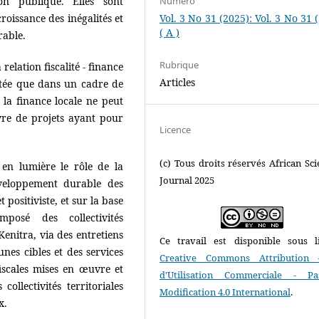
on publique. Elles sont
Numéro
oissance des inégalités et
Vol. 3 No 31 (2025): Vol. 3 No 31 
( A )
rable.
Rubrique
relation fiscalité - finance
Articles
aitée que dans un cadre de
 la finance locale ne peut
uvre de projets ayant pour
Licence
(c) Tous droits réservés African Scie
en lumière le rôle de la
Journal 2025
développement durable des
 positiviste, et sur la base
mposé des collectivités
Kenitra, via des entretiens
Ce travail est disponible sous l
es cibles et des services
Creative Commons Attribution 
iscales mises en œuvre et
d'Utilisation Commerciale - P
collectivités territoriales
Modification 4.0 International
.
x.