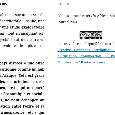
roc.
Licence
ipalement sur une revue de
(c) Tous droits réservés African Scie
é territoriale. Ensuite, une
Journal 2024
ur
une étude exploratoire
cain, tout en analysant son
bjectif étant de mettre en
Ce travail est disponible sous l
uvoir et les pistes de
Creative Commons Attribution 
d'Utilisation Commerciale - P
Modification 4.0 International
.
 pays dispose d’une offre
 positionne comme un hub
’Afrique. Cela est grâce
ies sectorielles, accords
ues, etc.) qui ont porté
nt économique et social.
s, ne peut échapper au
tion entre l’offre et la
ransparence, etc.) qui