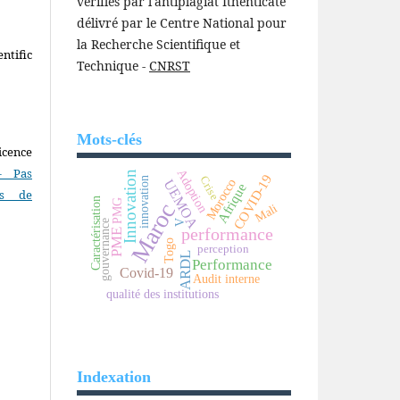
vérifiés par l'antiplagiat Ithenticate
délivré par le Centre National pour
la Recherche Scientifique et
ntific
Technique -
CNRST
Mots-clés
icence
- Pas
Adoption
Innovation
COVID-19
Crise
innovation
Morocco
UEMOA
Afrique
as de
Caractérisation
PMG
Maroc
Mali
gouvernance
V
performance
PME
Togo
perception
ARDL
Performance
Covid-19
Audit interne
qualité des institutions
Indexation