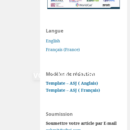
Langue
English
Français (France)
VOL. 3 NO 1 (2020)
Modèles de rédaction
Template – ASJ ( Anglais)
Template – ASJ ( Français)
Soumission
Soumettre votre article par E-mail