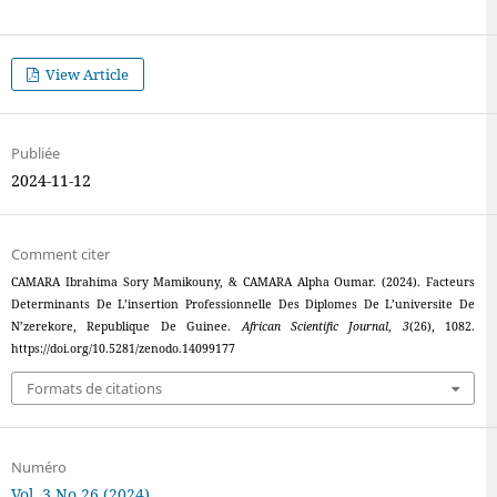
View Article
Publiée
2024-11-12
Comment citer
CAMARA Ibrahima Sory Mamikouny, & CAMARA Alpha Oumar. (2024). Facteurs
Determinants De L’insertion Professionnelle Des Diplomes De L’universite De
N’zerekore, Republique De Guinee.
African Scientific Journal
,
3
(26), 1082.
https://doi.org/10.5281/zenodo.14099177
Formats de citations
Numéro
Vol. 3 No 26 (2024)