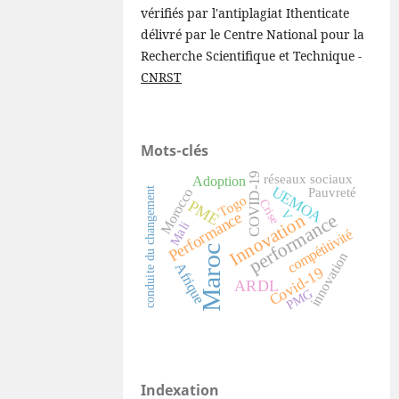
vérifiés par l'antiplagiat Ithenticate
délivré par le Centre National pour la
Recherche Scientifique et Technique -
CNRST
Mots-clés
COVID-19
réseaux sociaux
Adoption
UEMOA
Morocco
conduite du changement
Pauvreté
Togo
PME
Crise
V
Performance
Innovation
performance
Mali
compétitivité
Maroc
innovation
Afrique
Covid-19
ARDL
PMG
Indexation