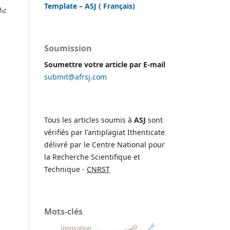
POUR
Template – ASJ ( Français)
fic
USSIE
 DU
Soumission
Soumettre votre article par E-mail
submit@afrsj.com
Tous les articles soumis à
ASJ
sont
vérifiés par l'antiplagiat Ithenticate
délivré par le Centre National pour
la Recherche Scientifique et
Technique -
CNRST
Mots-clés
Crise
Togo
innovation