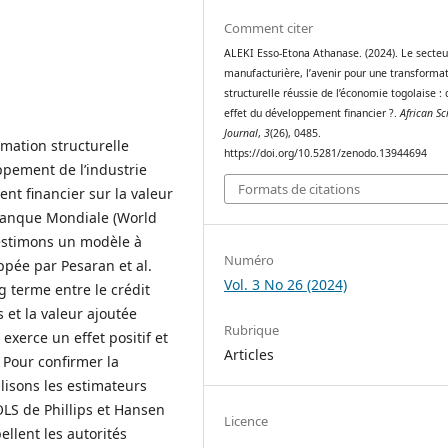
Comment citer
ALEKI Esso-Etona Athanase. (2024). Le secteu
manufacturière, l’avenir pour une transforma
structurelle réussie de l’économie togolaise : 
effet du développement financier ?.
African Sci
Journal
,
3
(26), 0485.
mation structurelle
https://doi.org/10.5281/zenodo.13944694
ppement de l’industrie
Formats de citations
nt financier sur la valeur
 Banque Mondiale (World
 estimons un modèle à
Numéro
pée par Pesaran et al.
Vol. 3 No 26 (2024)
ng terme entre le crédit
 et la valeur ajoutée
Rubrique
exerce un effet positif et
Articles
. Pour confirmer la
lisons les estimateurs
LS de Phillips et Hansen
Licence
ellent les autorités