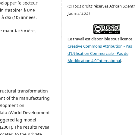
SECTEUR MANUFACTURIÈRE, L’AVENIR 
velopper le secteur
(c) Tous droits réservés African Scienti
in d’aspirer à une
TRANSFORMATION STRUCTURELLE RÉ
Journal 2024
) à dix (10) années.
 L’ÉCONOMIE TOGOLAISE : QUEL EFFET
DÉVELOPPEMENT FINANCIER ?
ie manufacturière,
Ce travail est disponible sous licence
Creative Commons Attribution - Pas
d'Utilisation Commerciale - Pas de
Modification 4.0 International
.
tructural transformation
nt of the manufacturing
velopment on
data (World Development
taggered lag model
(2001). The results reveal
ocated to the private