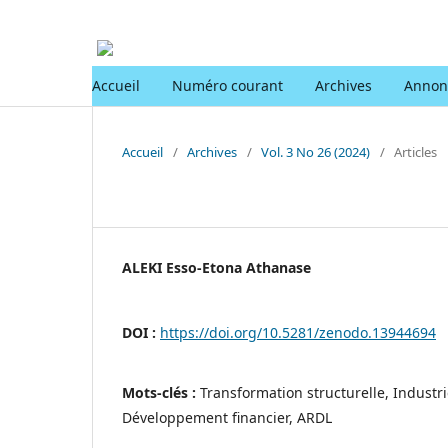
Accueil
Numéro courant
Archives
Annon
Accueil
/
Archives
/
Vol. 3 No 26 (2024)
/
Articles
ALEKI Esso-Etona Athanase
DOI :
https://doi.org/10.5281/zenodo.13944694
Mots-clés :
Transformation structurelle, Industr
Développement financier, ARDL