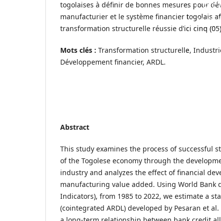
LE 
togolaises à définir de bonnes mesures pour dé
manufacturier et le système financier togolais af
UNE 
transformation structurelle réussie d’ici cinq (05
DE
Mots clés :
Transformation structurelle, Industr
Développement financier, ARDL.
Abstract
This study examines the process of successful s
of the Togolese economy through the developme
industry and analyzes the effect of financial de
manufacturing value added. Using World Bank 
Indicators), from 1985 to 2022, we estimate a s
(cointegrated ARDL) developed by Pesaran et al. 
a long-term relationship between bank credit all