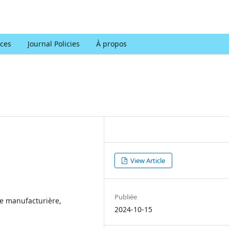
ces
Journal Policies
À propos
View Article
Publiée
ie manufacturière,
2024-10-15