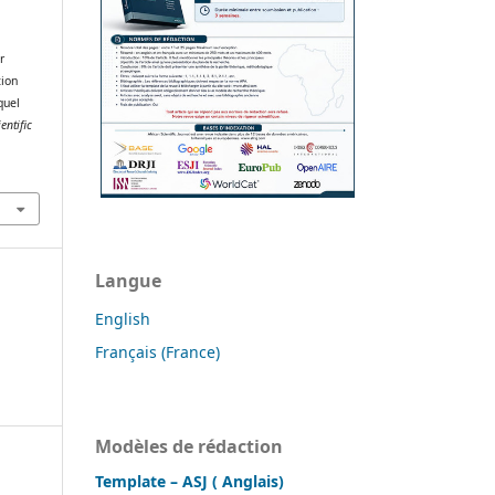
r
tion
quel
entific
Langue
English
Français (France)
Modèles de rédaction
Template – ASJ ( Anglais)