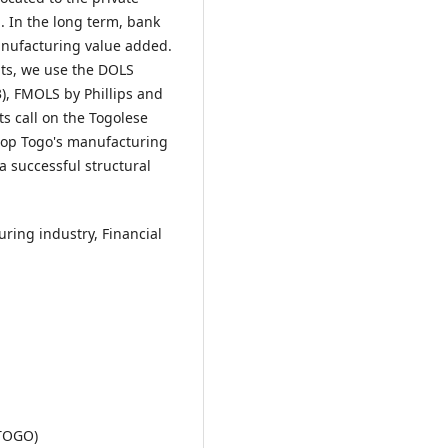
 In the long term, bank
manufacturing value added.
lts, we use the DOLS
), FMOLS by Phillips and
s call on the Togolese
elop Togo's manufacturing
 a successful structural
ring industry, Financial
(TOGO)