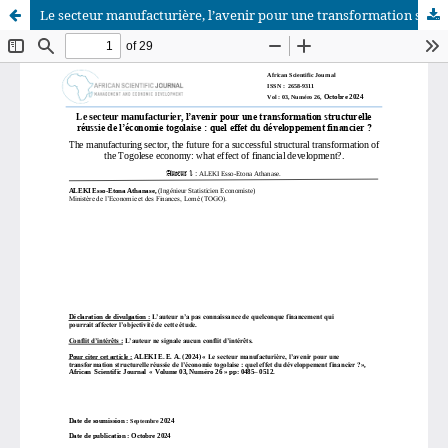
Le secteur manufacturière, l’avenir pour une transformation structurelle réussie de l’économie togolaise : quel effet du développement financier ?
African Scientific Journal (ASJ)
ISSN : 2658-9311
African SJ © 2025 tous droits réservés. Developpé par
BestGest