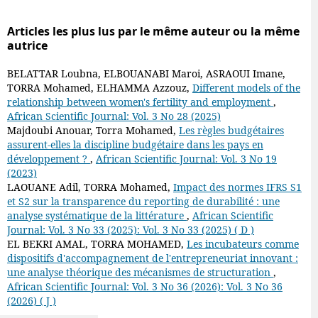
Articles les plus lus par le même auteur ou la même
autrice
BELATTAR Loubna, ELBOUANABI Maroi, ASRAOUI Imane,
TORRA Mohamed, ELHAMMA Azzouz,
Different models of the
relationship between women's fertility and employment
,
African Scientific Journal: Vol. 3 No 28 (2025)
Majdoubi Anouar, Torra Mohamed,
Les règles budgétaires
assurent-elles la discipline budgétaire dans les pays en
développement ?
,
African Scientific Journal: Vol. 3 No 19
(2023)
LAOUANE Adil, TORRA Mohamed,
Impact des normes IFRS S1
et S2 sur la transparence du reporting de durabilité : une
analyse systématique de la littérature
,
African Scientific
Journal: Vol. 3 No 33 (2025): Vol. 3 No 33 (2025) ( D )
EL BEKRI AMAL, TORRA MOHAMED,
Les incubateurs comme
dispositifs d'accompagnement de l'entrepreneuriat innovant :
une analyse théorique des mécanismes de structuration
,
African Scientific Journal: Vol. 3 No 36 (2026): Vol. 3 No 36
(2026) ( J )