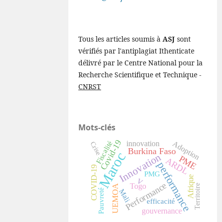
Tous les articles soumis à
ASJ
sont
vérifiés par l'antiplagiat Ithenticate
délivré par le Centre National pour la
Recherche Scientifique et Technique -
CNRST
Mots-clés
Covid-19
Adoption
innovation
Fiscalité
Crise
Burkina Faso
Maroc
Innovation
PME
ARDL
performance
COVID-19
PMG
Afrique
V
Performance
Togo
UEMOA
Territoire
Pauvreté
Mali
efficacité
gouvernance