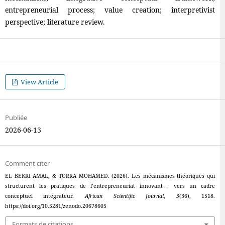
entrepreneurial process; value creation; interpretivist
perspective; literature review.
View Article
Publiée
2026-06-13
Comment citer
EL BEKRI AMAL, & TORRA MOHAMED. (2026). Les mécanismes théoriques qui
structurent les pratiques de l’entrepreneuriat innovant : vers un cadre
conceptuel intégrateur.
African Scientific Journal
,
3
(36), 1518.
https://doi.org/10.5281/zenodo.20678605
Formats de citations