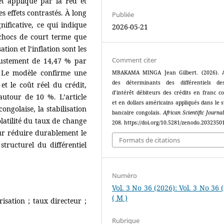
rêt appliqué par la Fed et
es effets contrastés. À long
Publiée
nificative, ce qui indique
2026-05-21
 chocs de court terme que
tion et l’inflation sont les
Comment citer
justement de 14,47 % par
. Le modèle confirme une
MBAKAMA MINGA Jean Gilbert. (2026). A
des déterminants des différentiels de
et le coût réel du crédit,
d’intérêt débiteurs des crédits en franc co
autour de 10 %. L’article
et en dollars américains appliqués dans le 
ngolaise, la stabilisation
bancaire congolais.
African Scientific Journa
atilité du taux de change
208. https://doi.org/10.5281/zenodo.2032350
ur réduire durablement le
Formats de citations
tructurel du différentiel
Numéro
Vol. 3 No 36 (2026): Vol. 3 No 36 
( M )
risation ; taux directeur ;
Rubrique