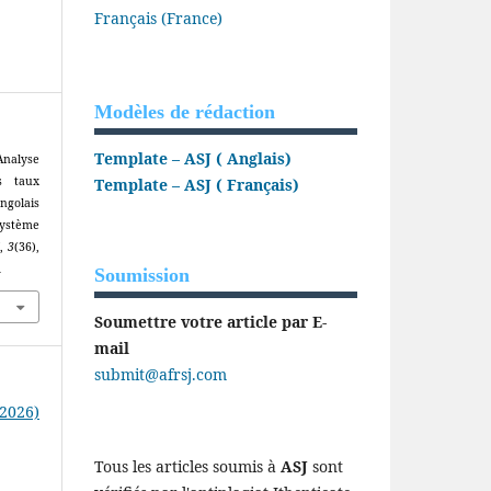
Français (France)
Modèles de rédaction
Template – ASJ ( Anglais)
nalyse
s taux
Template – ASJ ( Français)
ngolais
système
l
,
3
(36),
1
Soumission
Soumettre votre article par E-
mail
submit@afrsj.com
(2026)
Tous les articles soumis à
ASJ
sont