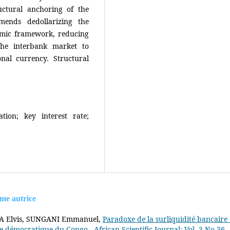
uctural anchoring of the
mends dedollarizing the
omic framework, reducing
 the interbank market to
onal currency. Structural
zation; key interest rate;
ême autrice
A Elvis, SUNGANI Emmanuel,
Paradoxe de la surliquidité bancaire 
que démocratique du Congo
,
African Scientific Journal: Vol. 3 No 36