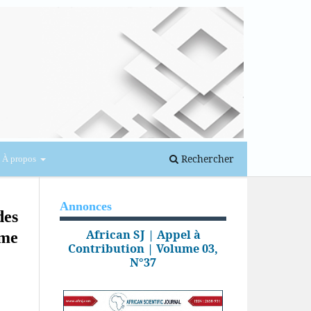
Se connecter
Rechercher
À propos
Annonces
des
African SJ | Appel à
ème
Contribution | Volume 03,
N°37