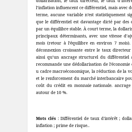
dollarisation, le taux directeur, le taux d’inté
l’inflation influencent ce différentiel, mais avec d
terme, aucune variable n’est statistiquement sig
que le différentiel est davantage dicté par des
par un équilibre stable. À court terme, la dollarisa
principaux déterminants, avec une vitesse d’a
mois (retour à l’équilibre en environ 7 mois)
déconnexion croissante entre le taux directeur 
ainsi qu’un ancrage structurel du différentiel 
recommande une dédollarisation de l’économie co
u cadre macroéconomique, la réduction de la vol
et le renforcement du marché interbancaire po
coût du crédit en monnaie nationale. ancrage s
autour de 10 %.
Mots clés
: Différentiel de taux d'intérêt ; dolla
inflation ; prime de risque..