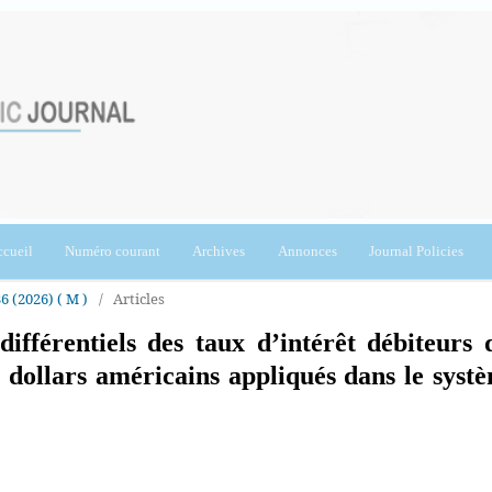
cueil
Numéro courant
Archives
Annonces
Journal Policies
36 (2026) ( M )
/
Articles
ifférentiels des taux d’intérêt débiteurs 
n dollars américains appliqués dans le syst