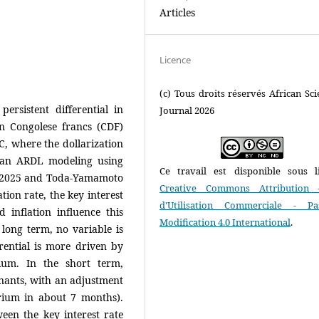
Articles
Licence
(c) Tous droits réservés African Scie
ersistent differential in
Journal 2026
in Congolese francs (CDF)
C, where the dollarization
 an ARDL modeling using
Ce travail est disponible sous l
o 2025 and Toda-Yamamoto
Creative Commons Attribution 
ation rate, the key interest
d'Utilisation Commerciale - P
 inflation influence this
Modification 4.0 International
.
e long term, no variable is
ferential is more driven by
ium. In the short term,
inants, with an adjustment
rium in about 7 months).
en the key interest rate