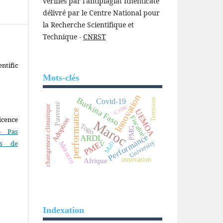
vérifiés par l'antiplagiat Ithenticate
délivré par le Centre National pour
la Recherche Scientifique et
Technique -
CNRST
ntific
Mots-clés
Innovation
Burkina Faso
Territoire
Covid-19
Pauvreté
Crise
changement climatique
performance
UEMOA
Fiscalité
icence
Adoption
Maroc
Togo
PMG
- Pas
Performance
ARDL
as de
University
Morocco
Mali
PME
V
innovation
Afrique
Indexation