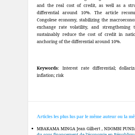
and the real cost of credit, as well as a str
differential around 10%. The article recom
Congolese economy, stabilizing the macroecon
exchange rate volatility, and strengthening
sustainably reduce the cost of credit in nati
anchoring of the differential around 10%.
Keywords
: Interest rate differential; dollari
inflation; risk
Articles les plus lus par le même auteur ou la m
MBAKAMA MINGA Jean Gilbert , NDOMBI PUND
du sous-financement de l’économie en Républi