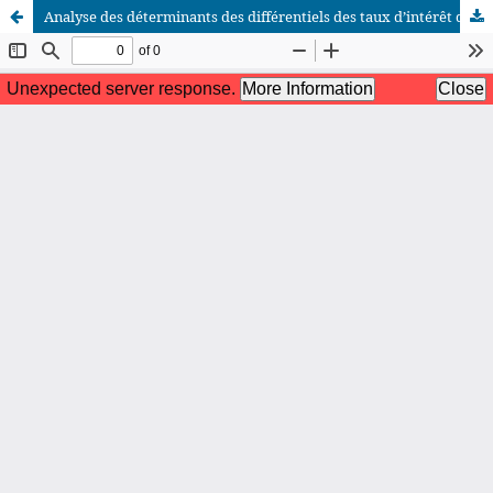
Analyse des déterminants des différentiels des taux d’intérêt débiteurs des crédits en franc congolais et en dollars américains appliqués dans le système bancaire congolais
African Scientific Journal (ASJ)
ISSN : 2658-9311
African SJ © 2025 tous droits réservés. Developpé par
BestGest