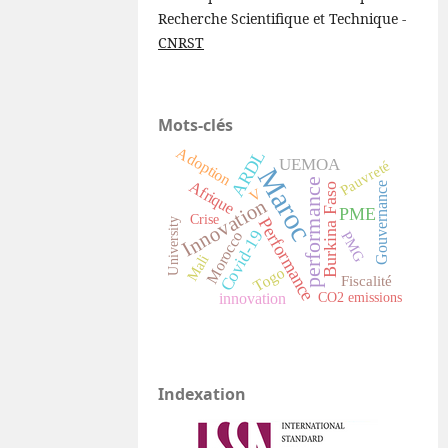
Recherche Scientifique et Technique -
CNRST
Mots-clés
Adoption
ARDL
UEMOA
Pauvreté
Maroc
performance
Afrique
Gouvernance
Burkina Faso
V
Innovation
PME
Crise
Performance
University
Covid-19
Morocco
PMG
Mali
Togo
Fiscalité
innovation
CO2 emissions
Indexation