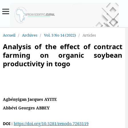
Accueil
/
Archives
/
Vol. 3 No 14 (2022)
/
Articles
Analysis of the effect of contract
farming on organic soybean
productivity in togo
Agbényigan Jacques AYITE
Abbévi Georges ABBEY
DOI :
https://doi.org/10.5281/zenodo.7263119