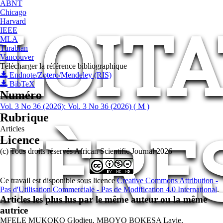
ABNT
Chicago
LOIT
Harvard
IEEE
MLA
Turabian
Vancouver
Télécharger la référence bibliographique
Endnote/Zotero/Mendeley (RIS)
BibTeX
Numéro
Vol. 3 No 36 (2026): Vol. 3 No 36 (2026) ( M )
Rubrique
IÈRE
Articles
Licence
(c) Tous droits réservés African Scientific Journal 2026
Ce travail est disponible sous licence
Creative Commons Attribution -
Pas d'Utilisation Commerciale - Pas de Modification 4.0 International
.
Articles les plus lus par le même auteur ou la même
autrice
MFELE MUKOKO Glodieu, MBOYO BOKESA Lavie,