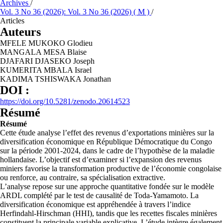
Archives
/
Vol. 3 No 36 (2026): Vol. 3 No 36 (2026) ( M )
/
Articles
Auteurs
MFELE MUKOKO Glodieu
MANGALA MESA Blaise
DJAFARI DJASEKO Joseph
KUMERITA MBALA Israel
KADIMA TSHISWAKA Jonathan
DOI :
https://doi.org/10.5281/zenodo.20614523
Résumé
Résumé
Cette étude analyse l’effet des revenus d’exportations minières sur la
diversification économique en République Démocratique du Congo
sur la période 2001-2024, dans le cadre de l’hypothèse de la maladie
hollandaise. L’objectif est d’examiner si l’expansion des revenus
miniers favorise la transformation productive de l’économie congolaise
ou renforce, au contraire, sa spécialisation extractive.
L’analyse repose sur une approche quantitative fondée sur le modèle
ARDL complété par le test de causalité de Toda-Yamamoto. La
diversification économique est appréhendée à travers l’indice
Herfindahl-Hirschman (HHI), tandis que les recettes fiscales minières
constituent la principale variable explicative. L’étude intègre également