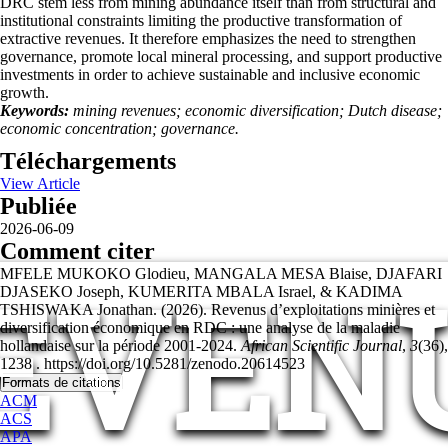
DRC stem less from mining abundance itself than from structural and
institutional constraints limiting the productive transformation of
extractive revenues. It therefore emphasizes the need to strengthen
governance, promote local mineral processing, and support productive
investments in order to achieve sustainable and inclusive economic
growth.
Keywords:
mining revenues; economic diversification; Dutch disease;
economic concentration; governance.
Téléchargements
View Article
Publiée
2026-06-09
Comment citer
EVEN
MFELE MUKOKO Glodieu, MANGALA MESA Blaise, DJAFARI
DJASEKO Joseph, KUMERITA MBALA Israel, & KADIMA
TSHISWAKA Jonathan. (2026). Revenus d’exploitations minières et
diversification économique en RDC : une analyse de la maladie
hollandaise sur la période 2001-2024.
African Scientific Journal
,
3
(36),
1238 . https://doi.org/10.5281/zenodo.20614523
Formats de citations
ACM
ACS
APA