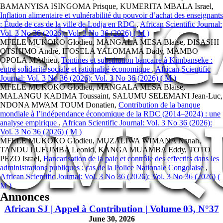
SIFI
BAMANYISA ISINGOMA Prisque, KUMERITA MBALA Israel,
Inflation alimentaire et vulnérabilité du pouvoir d’achat des enseignants
: Étude de cas de la ville de Lodja en RDC
,
African Scientific Journal:
Vol. 3 No 36 (2026): Vol. 3 No 36 (2026) ( M )
MFELE MUKOKO Glodieu, MANGALA MESA Blaise, DISASHI
OTSHIMO André, IFOSELA YALOMAMA Dady, MAMBO
OPOLA MAthieu,
Tontines et substitution bancaire à Kimbanseke :
entre solidarité sociale et rationalité économique
,
African Scientific
Journal: Vol. 3 No 36 (2026): Vol. 3 No 36 (2026) ( M )
MFELE MUKOKO Glodieu, MANGALA MESA Blaise,
MALANGU KADIMA Toussaint, SALUMU SELEMANI Jean-Luc,
NDONA MWAM TOUM Donatien,
Contribution de la banque
OMIQ
mondiale à l’indépendance économique de la RDC (2014–2024) : une
analyse empirique
,
African Scientific Journal: Vol. 3 No 36 (2026):
Vol. 3 No 36 (2026) ( M )
MFELE MUKOKO Glodieu, MUZALIWA WIMANA Nanah,
TANDU LUFUMBA Leonid, KANGA MUAMBA Eddy, TOTO
PEZO Israel,
Bancarisation de la paie et contrôle des effectifs dans les
administrations publiques : cas de la Police Nationale Congolaise
,
African Scientific Journal: Vol. 3 No 36 (2026): Vol. 3 No 36 (2026) (
M )
Annonces
African SJ | Appel à Contribution | Volume 03, N°37
June 30, 2026