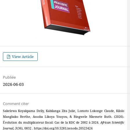
View Article
Publiée
2026-06-03
Comment citer
Sakelewa Koyakpama Delly, Kabilanga Zita Julie, Lomoto Lokonge Claude, Kilolo
Mangbako Berthe, Assoba Likoya Youyou, & Bingwele Nkemete Ruth. (2026).
Évolution du multiplicateur fiscal: Cas de la RDC de 2002 à 2024.
African Scientific
Journal
,
3
(36), 0832 . https://doi.org/10.5281/zenodo.20523424