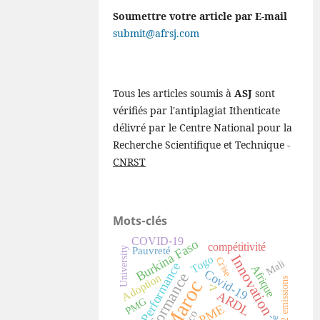
Soumettre votre article par E-mail
submit@afrsj.com
Tous les articles soumis à
ASJ
sont
vérifiés par l'antiplagiat Ithenticate
délivré par le Centre National pour la
Recherche Scientifique et Technique -
CNRST
Mots-clés
COVID-19
Burkina Faso
compétitivité
University
Pauvreté
Innovation
Togo
Crise
Mali
Performance
Afrique
Covid-19
performance
Adoption
CO2 emissions
Maroc
V
ARDL
PMG
PME