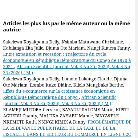
Articles les plus lus par le même auteur ou la même
autrice
Sakelewa Koyakpama Delly, Nsimba Matuwana Christiane,
Kabilanga Zita Julie, Djuma Ote Mariam, Nsingi Kimesa Fanny,
Entre expansion et recession : Trajectoire du cycle
économique en République Démocratique du Congo de 1970 à
2024
,
African Scientific Journal: Vol. 3 No 35 (2026): Vol. 3 No
35 (2026) ( M )
Sakelewa Koyakpama Delly, Lomoto Lokonge Claude, Djuma
Ote Mariam, Ilombo Ituko Didine, Kilolo Mangbako Berthe,
Effets du e-commerce sur la croissance économique en
République Démocratique du Congo
,
African Scientific
Journal: Vol. 3 No 35 (2026): Vol. 3 No 35 (2026) ( M )
ELAMEJI MUTOBA Cerveau, BAYAULI SALOME Marie, KIPITI
AGUEDU Chanty, MALUKA ZAHABU Mamie, BINGWELE
NKEMETE Ruth, NSINGI KIMESA Fanny,
PROBLÉMATIQUE DE
LA REDEVANCE PUBLICITAIRE, DE LA TAXE ET DE LA
FISCALITÉ DANS LE SECTEUR DU COMMERCE EN LIGNE C2C