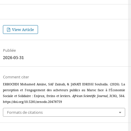
View Article
Publiée
2026-05-31
Comment citer
ERROCHDI Mohamed Amine, SAF Zainab, & JANATI IDRISSI Souhaila. (2026). La
perception et l’engagement des acheteurs publics au Maroc face à l’Économie
Sociale et Solidaire : Enjeux, freins et leviers.
African Scientific Journal
,
3
(36), 564.
https://doi.org/10.5281/zenodo.20478759
Formats de citations