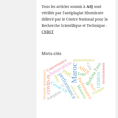
Tous les articles soumis à
ASJ
sont
vérifiés par l'antiplagiat Ithenticate
délivré par le Centre National pour la
Recherche Scientifique et Technique -
CNRST
Mots-clés
Gouvernance
gouvernance
Innovation
Burkina Faso
Crise
investissement
Maroc
ARDL
PME
Sécurité alimentaire
performance
Togo
UEMOA
PMG
COVID-19
Performance
Covid-19
Mali
V
Morocco
efficacité
Afrique
Adoption