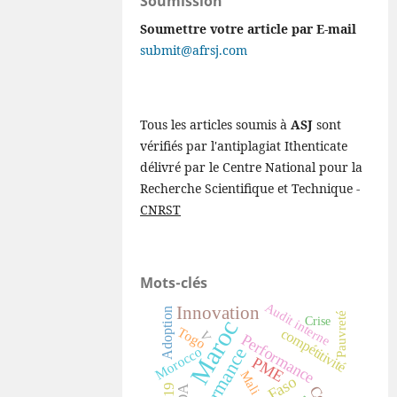
Soumission
Soumettre votre article par E-mail
submit@afrsj.com
Tous les articles soumis à
ASJ
sont
vérifiés par l'antiplagiat Ithenticate
délivré par le Centre National pour la
Recherche Scientifique et Technique -
CNRST
Mots-clés
Audit interne
Innovation
Adoption
Pauvreté
Crise
Maroc
Togo
compétitivité
V
Performance
performance
Morocco
PME
Mali