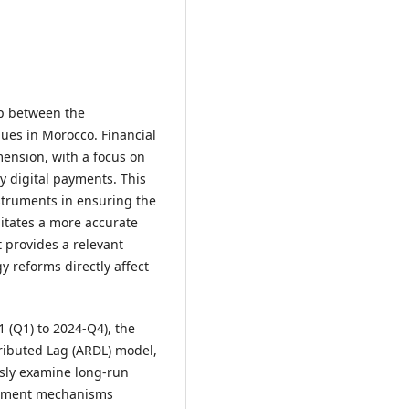
ip between the
enues in Morocco. Financial
mension, with a focus on
ly digital payments. This
nstruments in ensuring the
litates a more accurate
t provides a relevant
 reforms directly affect
 (Q1) to 2024-Q4), the
ributed Lag (ARDL) model,
ously examine long-run
ustment mechanisms