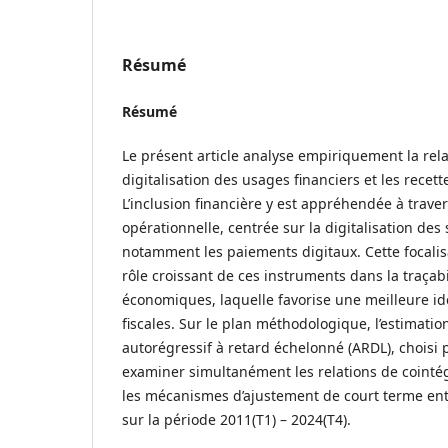
Résumé
Résumé
Le présent article analyse empiriquement la rela
digitalisation des usages financiers et les recett
L’inclusion financière y est appréhendée à trave
opérationnelle, centrée sur la digitalisation des
notamment les paiements digitaux. Cette focalisat
rôle croissant de ces instruments dans la traçabi
économiques, laquelle favorise une meilleure ide
fiscales. Sur le plan méthodologique, l’estimati
autorégressif à retard échelonné (ARDL), choisi 
examiner simultanément les relations de cointég
les mécanismes d’ajustement de court terme entr
sur la période 2011(T1) – 2024(T4).