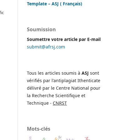
Template – ASJ ( Français)
fic
Soumission
A
AU
Soumettre votre article par E-mail
submit@afrsj.com
NS ET
RME
Tous les articles soumis à
ASJ
sont
vérifiés par l'antiplagiat Ithenticate
délivré par le Centre National pour
la Recherche Scientifique et
Technique -
CNRST
Mots-clés