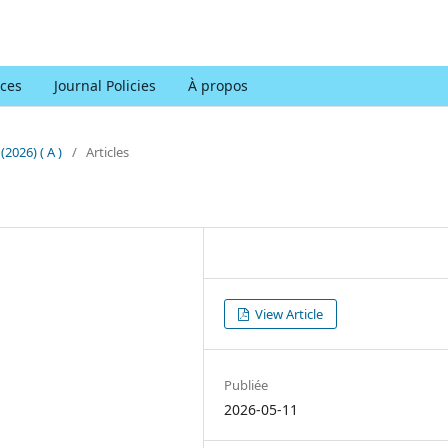
ces
Journal Policies
À propos
(2026) ( A )
/
Articles
View Article
Publiée
2026-05-11