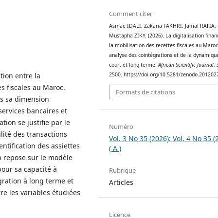
Comment citer
Asmae IDALI, Zakaria FAKHRI, Jamal RAFIA,
Mustapha ZIKY. (2026). La digitalisation finan
la mobilisation des recettes fiscales au Maroc
analyse des cointégrations et de la dynamiqu
court et long terme.
African Scientific Journal
,
tion entre la
2500. https://doi.org/10.5281/zenodo.201202
es fiscales au Maroc.
Formats de citations
rs sa dimension
 services bancaires et
ion se justifie par le
Numéro
lité des transactions
Vol. 3 No 35 (2026): Vol. 4 No 35 (
ntification des assiettes
( A )
on repose sur le modèle
pour sa capacité à
Rubrique
ration à long terme et
Articles
e les variables étudiées
Licence