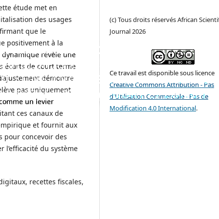
ette étude met en
italisation des usages
(c) Tous droits réservés African Scienti
nfirmant que le
Journal 2026
e positivement à la
LA DIGITALISATION FINANCIÈRE ET L
se dynamique révèle une
OBILISATION DES RECETTES FISCALES 
s écarts de court terme
Ce travail est disponible sous licence
C : UNE ANALYSE DES COINTÉGRATIO
 d’ajustement démontre
Creative Commons Attribution - Pas
 relève pas uniquement
 LA DYNAMIQUE À COURT ET LONG TE
d'Utilisation Commerciale - Pas de
e comme un levier
Modification 4.0 International
.
itant ces canaux de
 empirique et fournit aux
s pour concevoir des
r l’efficacité du système
igitaux, recettes fiscales,