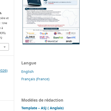
 &
cière et
 : Une
e à
3
(35),
72
Langue
2026)
English
Français (France)
Modèles de rédaction
Template – ASJ ( Anglais)