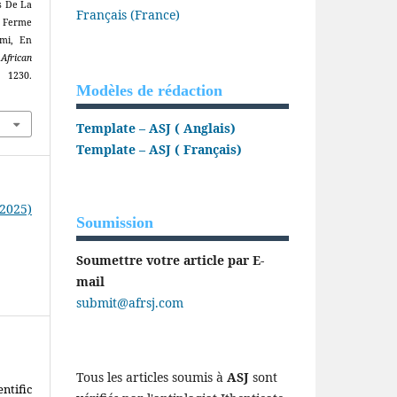
s De La
Français (France)
a Ferme
mi, En
.
African
1230.
Modèles de rédaction
Template – ASJ ( Anglais)
Template – ASJ ( Français)
(2025)
Soumission
Soumettre votre article par E-
mail
submit@afrsj.com
Tous les articles soumis à
ASJ
sont
ntific