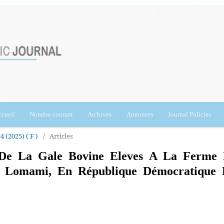
cueil
Numéro courant
Archives
Annonces
Journal Policies
4 (2025) ( F )
/
Articles
 De La Gale Bovine Eleves A La Ferme
 Lomami, En République Démocratique