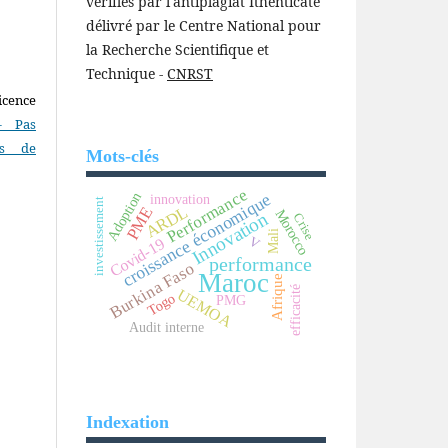
vérifiés par l'antiplagiat Ithenticate
délivré par le Centre National pour
la Recherche Scientifique et
Technique -
CNRST
icence
- Pas
as de
Mots-clés
Performance
croissance économique
Adoption
innovation
investissement
ARDL
PME
Morocco
Innovation
Crise
Mali
V
Covid-19
performance
Burkina Faso
Maroc
Afrique
efficacité
UEMOA
Togo
PMG
Audit interne
Indexation