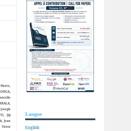
Pierre,
SONGA,
ncelle
MBALA,
Joseph
Langue
, Jiji
, Jean
English
Victor