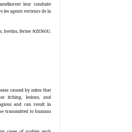
améliorent leur conduite
e les agents vecteurs de la
ne, bovins, ferme NZENGU,
sease caused by mites that
e itching, lesions, and
tagious and can result in
be transmitted to humans
on cases of scabies each