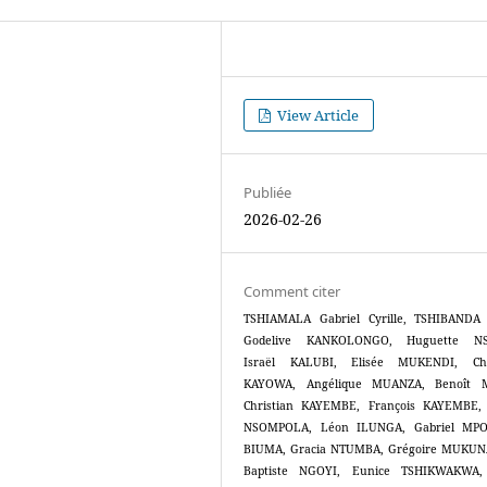
View Article
Publiée
2026-02-26
Comment citer
TSHIAMALA Gabriel Cyrille, TSHIBANDA 
Godelive KANKOLONGO, Huguette N
Israël KALUBI, Elisée MUKENDI, Cha
KAYOWA, Angélique MUANZA, Benoît 
Christian KAYEMBE, François KAYEMBE, 
NSOMPOLA, Léon ILUNGA, Gabriel MPOYI
BIUMA, Gracia NTUMBA, Grégoire MUKUNA
Baptiste NGOYI, Eunice TSHIKWAKWA, 