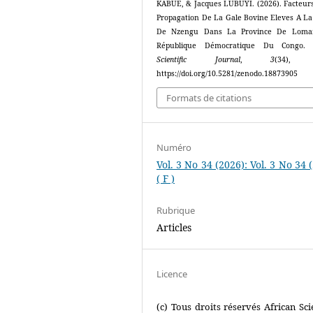
KABUE, & Jacques LUBUYI. (2026). Facteur
Propagation De La Gale Bovine Eleves A L
De Nzengu Dans La Province De Loma
République Démocratique Du Congo
Scientific Journal
,
3
(34), 
https://doi.org/10.5281/zenodo.18873905
Formats de citations
Numéro
Vol. 3 No 34 (2026): Vol. 3 No 34 
( F )
Rubrique
Articles
Licence
(c) Tous droits réservés African Scie