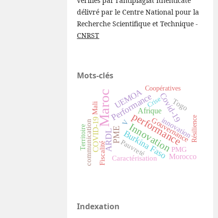
vérifiés par l'antiplagiat Ithenticate
délivré par le Centre National pour la
Recherche Scientifique et Technique -
CNRST
Mots-clés
Coopératives
UEMOA
Maroc
Covid-19
Performance
Crise
Togo
Mali
Afrique
performance
Résilience
Gouvernance
innovation
COVID-19
V
communication
Innovation
Territoire
PME
ARDL
Burkina Faso
Pauvreté
Fiscalité
PMG
Morocco
Caractérisation
Indexation