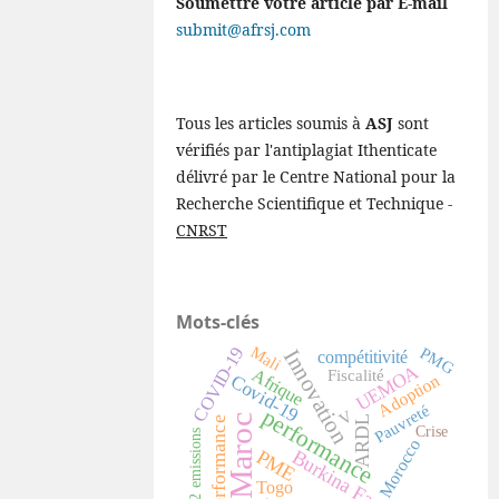
Soumettre votre article par E-mail
submit@afrsj.com
Tous les articles soumis à
ASJ
sont
vérifiés par l'antiplagiat Ithenticate
délivré par le Centre National pour la
Recherche Scientifique et Technique -
CNRST
Mots-clés
Mali
PMG
COVID-19
Innovation
compétitivité
UEMOA
Afrique
Fiscalité
Covid-19
Adoption
Pauvreté
performance
V
Maroc
ARDL
Performance
Crise
CO2 emissions
Morocco
PME
Burkina Faso
Togo