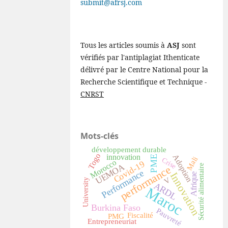
submit@afrsj.com
Tous les articles soumis à
ASJ
sont
vérifiés par l'antiplagiat Ithenticate
délivré par le Centre National pour la
Recherche Scientifique et Technique -
CNRST
Mots-clés
développement durable
Togo
innovation
Adoption
PME
Mali
Crise
Morocco
Covid-19
UEMOA
Sécurité alimentaire
performance
Performance
Innovation
Afrique
V
University
ARDL
Maroc
Burkina Faso
Pauvreté
Fiscalité
PMG
Entrepreneuriat