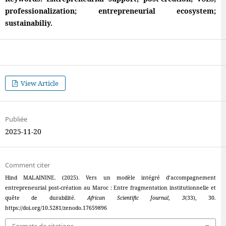
professionalization; entrepreneurial ecosystem;
sustainabiliy.
View Article
Publiée
2025-11-20
Comment citer
Hind MALAININE. (2025). Vers un modèle intégré d’accompagnement
entrepreneurial post-création au Maroc : Entre fragmentation institutionnelle et
quête de durabilité.
African Scientific Journal
,
3
(33), 30.
https://doi.org/10.5281/zenodo.17659896
Formats de citations