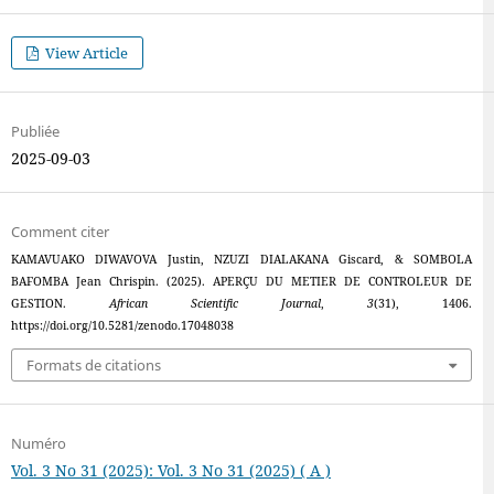
View Article
Publiée
2025-09-03
Comment citer
KAMAVUAKO DIWAVOVA Justin, NZUZI DIALAKANA Giscard, & SOMBOLA
BAFOMBA Jean Chrispin. (2025). APERÇU DU METIER DE CONTROLEUR DE
GESTION.
African Scientific Journal
,
3
(31), 1406.
https://doi.org/10.5281/zenodo.17048038
Formats de citations
Numéro
Vol. 3 No 31 (2025): Vol. 3 No 31 (2025) ( A )