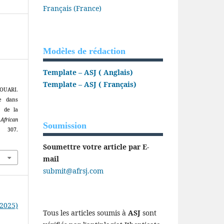
Français (France)
Modèles de rédaction
Template – ASJ ( Anglais)
Template – ASJ ( Français)
DOUARI.
le dans
t de la
.
African
Soumission
 307.
Soumettre votre article par E-
mail
submit@afrsj.com
(2025)
Tous les articles soumis à
ASJ
sont