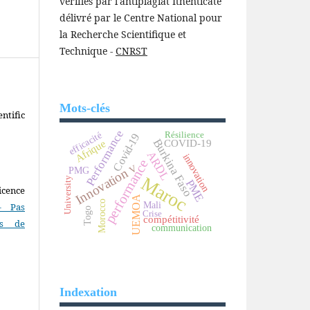
vérifiés par l'antiplagiat Ithenticate
délivré par le Centre National pour
la Recherche Scientifique et
Technique -
CNRST
Mots-clés
ntific
Performance
Résilience
efficacité
Covid-19
Burkina Faso
COVID-19
Afrique
ARDL
innovation
performance
V
PMG
Innovation
Maroc
University
PME
icence
UEMOA
Morocco
Mali
- Pas
Togo
Crise
compétitivité
as de
communication
Indexation