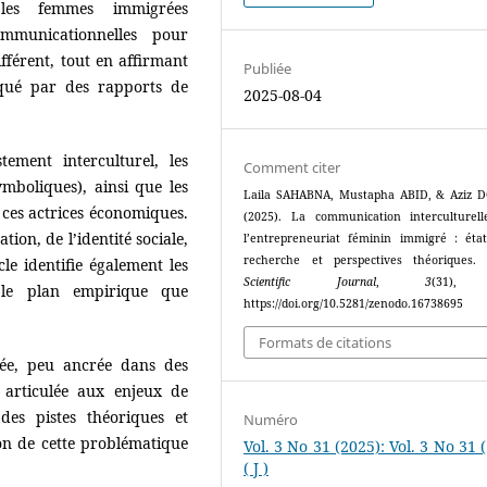
les femmes immigrées
ommunicationnelles pour
férent, tout en affirmant
Publiée
rqué par des rapports de
2025-08-04
ement interculturel, les
Comment citer
symboliques), ainsi que les
Laila SAHABNA, Mustapha ABID, & Aziz 
r ces actrices économiques.
(2025). La communication interculturel
tion, de l’identité sociale,
l’entrepreneuriat féminin immigré : éta
recherche et perspectives théoriques
icle identifie également les
Scientific Journal
,
3
(31),
r le plan empirique que
https://doi.org/10.5281/zenodo.16738695
Formats de citations
tée, peu ancrée dans des
 articulée aux enjeux de
des pistes théoriques et
Numéro
n de cette problématique
Vol. 3 No 31 (2025): Vol. 3 No 31 
( J )