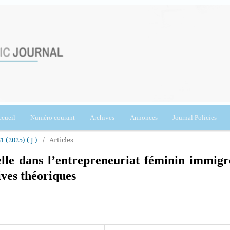
cueil
Numéro courant
Archives
Annonces
Journal Policies
1 (2025) ( J )
/
Articles
lle dans l’entrepreneuriat féminin immigr
ives théoriques