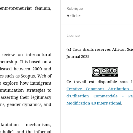
entrepreneuriat féminin,
Rubrique
Articles
Licence
(c) Tous droits réservés African Scie
 review on intercultural
Journal 2025
urship. It is based on a
released between 2000 and
es such as Scopus, Web of
Ce travail est disponible sous l
 to explore how immigrant
Creative Commons Attribution 
unication strategies to
d'Utilisation Commerciale - P
asserting their legitimacy
Modification 4.0 International
.
ons, gender dynamics, and
daptation mechanisms,
ymbolic), and the informal