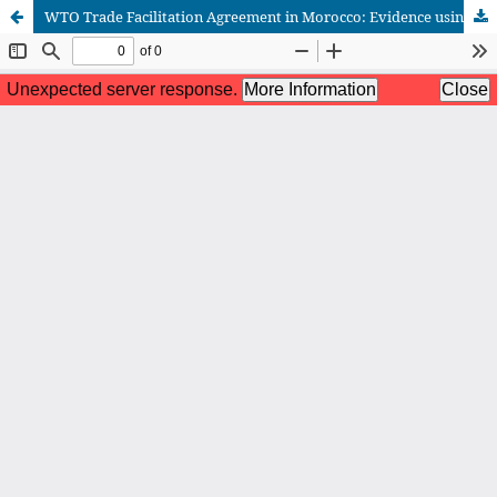
WTO Trade Facilitation Agreement in Morocco: Evidence using performance indicators analysis
African Scientific Journal (ASJ)
ISSN : 2658-9311
African SJ © 2025 tous droits réservés. Developpé par
BestGest