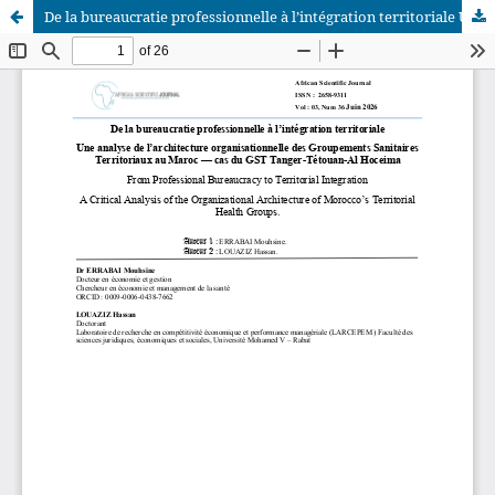
De la bureaucratie professionnelle à l’intégration territoriale Une analyse de l’architecture organisationnelle des Groupements Sanitaires Territoriaux au Maroc — cas du GST Tanger-Tétouan-Al Hoceima
African Scientific Journal (ASJ)
ISSN : 2658-9311
African SJ © 2025 tous droits réservés. Developpé par
BestGest