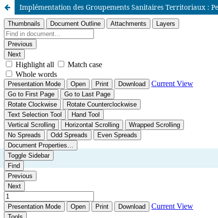
Implémentation des Groupements Sanitaires Territoriaux : Perc