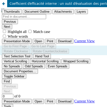
Coefficient d’efficacité interne : un outil d’évaluation des pe