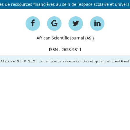
rtes de ressources financières au sein de l’espace scolaire et univers
African Scientific Journal (ASJ)
ISSN : 2658-9311
African SJ © 2025 tous droits réservés. Developpé par
BestGest