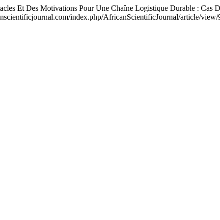
 Et Des Motivations Pour Une Chaîne Logistique Durable : Cas De l
canscientificjournal.com/index.php/AfricanScientificJournal/article/view/