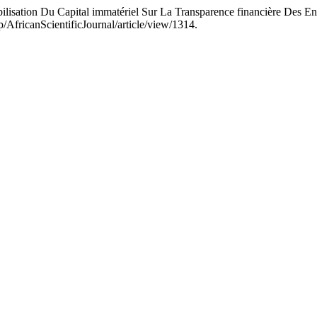
tion Du Capital immatériel Sur La Transparence financière Des Ent
hp/AfricanScientificJournal/article/view/1314.