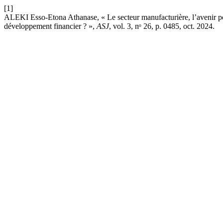
[1]
ALEKI Esso-Etona Athanase, « Le secteur manufacturière, l’avenir pour
développement financier ? »,
ASJ
, vol. 3, nᵒ 26, p. 0485, oct. 2024.