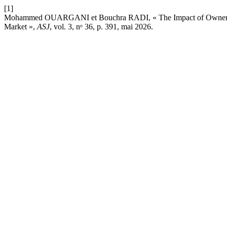
[1]
Mohammed OUARGANI et Bouchra RADI, « The Impact of Ownership 
Market »,
ASJ
, vol. 3, nᵒ 36, p. 391, mai 2026.