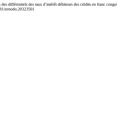
férentiels des taux d’intérêt débiteurs des crédits en franc congolai
.5281/zenodo.20323501