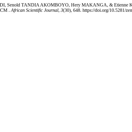
enold TANDIA AKOMBOYO, Hery MAKANGA, & Etienne KITOKO L
VECM .
African Scientific Journal
,
3
(30), 648. https://doi.org/10.5281/